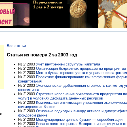
Все статьи
Статьи из номера 2 за 2003 год
№ 2' 2003
Учет внутренней структуры капитала
№ 2' 2003
Организация бюджетных процессов на предприятии 
№ 2' 2003
Место бухгалтерского учета в управлении затратам
№ 2' 2003
Проектное финансирование как эффективная форм
кредитования
№ 2' 2003
Экономическая добавленная стоимость как метод у
консалтинга
№ 2' 2003
Стратегия исполнения обязательств предприятия по 
услуг) в условиях дефицита денежных ресурсов
№ 2' 2003
Комплексная оптимизация управления экономическ
коммерческих банков
№ 2' 2003
Основные подходы к выбору активов и диверсифика
х
фондовом рынке
№ 2' 2003
Международные ценные бумаги — еврооблигации
№ 2' 2003
Реванш золотого рынка. Возврат к инвестициям с 