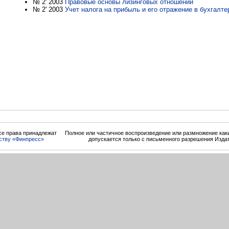
№ 2' 2003
Правовые основы лизинговых отношений
№ 2' 2003
Учет налога на прибыль и его отражение в бухгалте
се права принадлежат
Полное или частичное воспроизведение или размножение ка
ству «Финпресс»
допускается только с письменного разрешения Изда