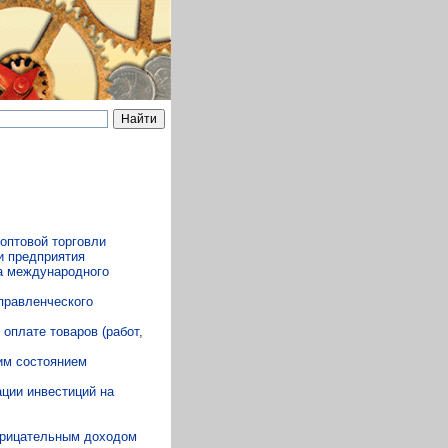
оптовой торговли
и предприятия
а международного
правленческого
оплате товаров (работ,
им состоянием
ции инвестиций на
отрицательным доходом