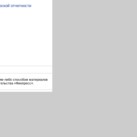
рской отчетности
ким-либо способом материалов
тельства «Финпресс».