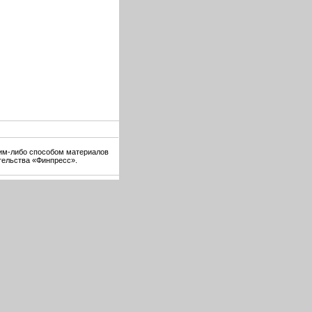
ким-либо способом материалов
тельства «Финпресс».