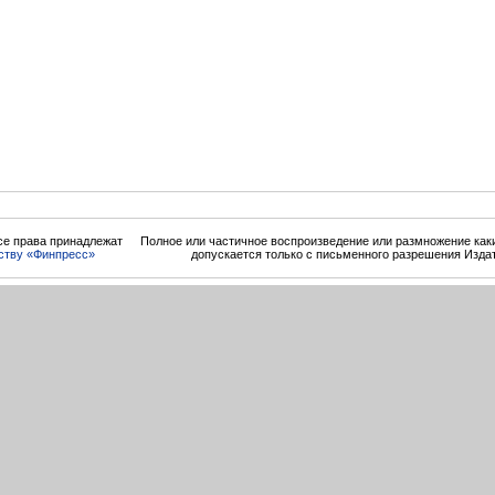
се права принадлежат
Полное или частичное воспроизведение или размножение ка
ству «Финпресс»
допускается только с письменного разрешения Изда