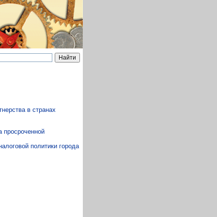
тнерства в странах
а просроченной
налоговой политики города