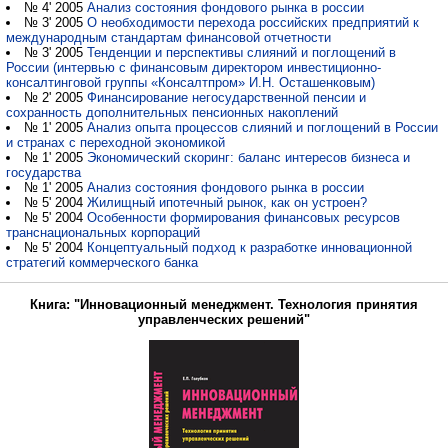
№ 4' 2005
Анализ состояния фондового рынка в россии
№ 3' 2005
О необходимости перехода российских предприятий к
международным стандартам финансовой отчетности
№ 3' 2005
Тенденции и перспективы слияний и поглощений в
России (интервью с финансовым директором инвестиционно-
консалтинговой группы «Консалтпром» И.Н. Осташенковым)
№ 2' 2005
Финансирование негосударственной пенсии и
сохранность дополнительных пенсионных накоплений
№ 1' 2005
Анализ опыта процессов слияний и поглощений в России
и странах с переходной экономикой
№ 1' 2005
Экономический скоринг: баланс интересов бизнеса и
государства
№ 1' 2005
Анализ состояния фондового рынка в россии
№ 5' 2004
Жилищный ипотечный рынок, как он устроен?
№ 5' 2004
Особенности формирования финансовых ресурсов
транснациональных корпораций
№ 5' 2004
Концептуальный подход к разработке инновационной
стратегий коммерческого банка
Книга: "Инновационный менеджмент. Технология принятия
управленческих решений"