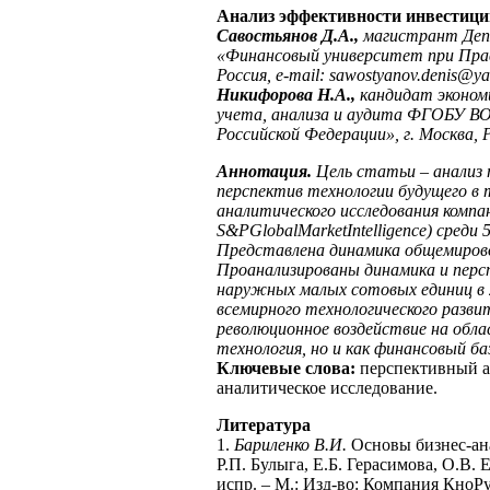
Анализ эффективности инвестици
Савостьянов Д.А.,
магистрант Деп
«Финансовый университет при Прав
Россия,
e
-
mail
:
sawostyanov
.
denis
@
ya
Никифорова Н.А.,
кандидат эконом
учета, анализа и аудита ФГОБУ В
Российской Федерации», г. Москва, 
Аннотация.
Цель статьи – анализ
перспектив технологии будущего в 
аналитического исследования комп
S
&
P
Global
Market
Intelligence
) среди
Представлена динамика общемирово
Проанализированы динамика и перс
наружных малых сотовых единиц в 2
всемирного технологического разви
революционное воздействие на обла
технология, но и как финансовый ба
Ключевые слова:
перспективный ан
аналитическое исследование.
Литература
1.
Бариленко В.И.
Основы бизнес-ана
Р.П. Булыга, Е.Б. Герасимова, О.В. 
испр. – М.: Изд-во: Компания КноРус