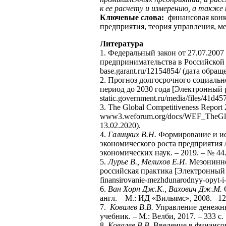
к ее расчету и измерению, а такж
Ключевые слова:
финансовая конк
предприятия, теория управления, м
Литература
1. Федеральный закон от 27.07.200
предпринимательства в Российской
base.garant.ru/12154854/ (дата обращ
2. Прогноз долгосрочного социальн
период до 2030 года [Электронный 
static.government.ru/media/files/41d
3. The Global Competitiveness Repor
www3.weforum.org/docs/WEF_TheGlob
13.02.2020).
4.
Галицких В.Н.
Формирование и ис
экономического роста предприятия 
экономических наук. – 2019. – № 44.
5.
Лурье В., Мелихов Е.И.
Мезонинно
российская практика [Электронный ре
finansirovanie-mezhdunarodnyy-opyt-i-
6.
Ван Хорн Дж.К., Вахович Дж.М.
О
англ. – М.: ИД «Вильямс», 2008. –12
7.
Ковалев В.В.
Управление денежн
учебник. – М.: Велби, 2017. – 333 с.
8.
Ковалев В.В.
Введение в финансов