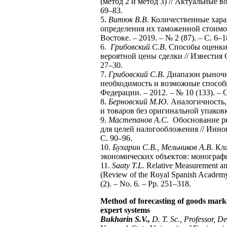
(метод 2 и метод 3) // Актуальные во
69–83.
5.
Витюк В.В.
Количественные хара
определения их таможенной стоимо
Востоке. – 2019. – № 2 (87). – С. 6–1
6.
Грибовский С.В.
Способы оценки 
вероятной цены сделки // Известия С.
27–30.
7.
Грибовский С.В.
Диапазон рыночно
необходимость и возможные способ
Федерации. – 2012. – № 10 (133). – С
8.
Берновский М.Ю.
Аналогичность,
и товаров без оригинальной упаковки
9.
Мастепанов А.С.
Обоснование ры
для целей налогообложения // Иннов
С. 90–96.
10.
Бухарин С.В., Мельников А.В.
Кла
экономических объектов: монография
11.
Saaty T.L.
Relative Measurement an
(Review of the Royal Spanish Academy 
(2). – No. 6. – Pp. 251–318.
Method of forecasting of goods marke
expert systems
Bukharin S.V.,
D. T. Sc., Professor, 