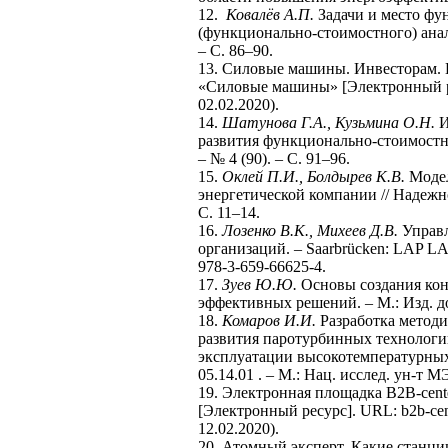
12.
Ковалёв А.П.
Задачи и место фу
(функционально-стоимостного) анал
– С. 86–90.
13. Силовые машины. Инвесторам. 
«Силовые машины» [Электронный рес
02.02.2020).
14.
Шатунова Г.А., Кузьмина О.Н.
И
развития функционально-стоимостного
– № 4 (90). – C. 91–96.
15.
Оклей П.И., Болдырев К.В.
Модел
энергетической компании // Надежнос
C. 11–14.
16.
Лозенко В.К., Михеев Д.В.
Управл
организаций. – Saarbrücken: LAP LA
978-3-659-66625-4.
17.
Зуев Ю.Ю.
Основы создания кон
эффективных решений. – М.: Изд. до
18.
Комаров И.И.
Разработка методи
развития паротурбинных технологи
эксплуатации высокотемпературных у
05.14.01 . – М.: Нац. исслед. ун-т М
19. Электронная площадка B2B-cent
[Электронный ресурс]. URL: b2b-cent
12.02.2020).
20. Атомный эксперт. Какие станци