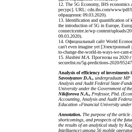
12. The 5G Economy, IHS economics 
ресурс]. URL: cdn.ihs.com/www/pdf/I
обращения: 09.03.2020).
13. Identification and quantification of
the introduction of 5G in Europe, E
connectcentre.ie/wp content/uploads/
09.03.2020).
14. Официальный сайт World Economic
can't even imagine yet [Электронный 
to-change-the-world-in-ways-we-cant-
15.
Hasbini M.А.
Прогнозы на 2020 г
securelist.ru/5g-predictions-2020/9524
Analysis of efficiency of investments
Savostyanov D.A.,
undergraduate MP “
Analysis and Audit Federal State-Fund
University under the Government of t
Nikiforova N.A.,
Professor, Phd. (Econ
Accounting, Analysis and Audit Federal
Education «Financial University unde
Annotation.
The purpose of the article i
shortcomings, and prospects of the futu
the results of an analytical study by 
Intelligence) among 56 mobile operator