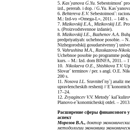
5.
Kas`yanova G.Yu.
Sebestoimost` prod
izd., pererab. i dop. / G.Yu. Kas`yano
6.
Behtereva E.V.
Sebestoimost`: raciona
M.: Izd-vo «Omega-L», 2011. – 148 s. [
7.
Mizikovskij E.A., Mizikovskij I.E.
Proi
s. (Proizvodstvennoe izdanie).
8.
Mizikovskij I.E., Bazhenov A.A.
Buhga
predpriyatiyah: uchebnoe posobie. – N.
Nizhegorodskij gosudarstvenny`j univer
9.
Vahrushina M.A., Rasskazova-Nikola
Uchebnoe posobie po programme podgoto
kurs. – M.: Izd. dom BINFA, 2011. – 1
10.
Nikolaeva O.E., Shishkova T.V.
Upr
Slovar` terminov / per. s angl. O.E. 
200 s.
11.
Nosova I.L.
Sravnitel`ny`j analiz m
upravlencheskih reshenij // E`konomiches
17–24.
12.
Zvyagincev V.V.
Metody` kal`kulirova
Planovo-e`konomicheskij otdel. – 2013
Расширение сферы финансового у
аспект
Морозов В.А.,
доктор экономически
методологии экономики экономичес