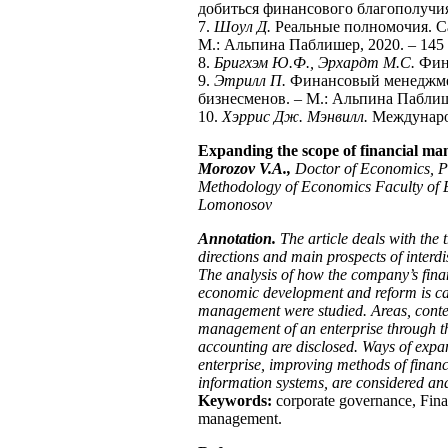
добиться финансового благополучия.
7.
Шоул Д.
Реальные полномочия. Са
М.: Альпина Паблишер, 2020. – 145 
8.
Бригхэм Ю.Ф., Эрхардт М.С.
Фина
9.
Этрилл П.
Финансовый менеджмен
бизнесменов. – М.: Альпина Паблише
10.
Хэррис Дж. Мэнвилл.
Международ
Expanding the scope of financial man
Morozov V.A.,
Doctor of Economics, P
Methodology of Economics Faculty of 
Lomonosov
Annotation.
The article deals with the
directions and main prospects of interd
The analysis of how the company’s fina
economic development and reform is car
management were studied. Areas, conten
management of an enterprise through 
accounting are disclosed. Ways of expa
enterprise, improving methods of finan
information systems, are considered an
Keywords:
corporate governance, Fina
management.