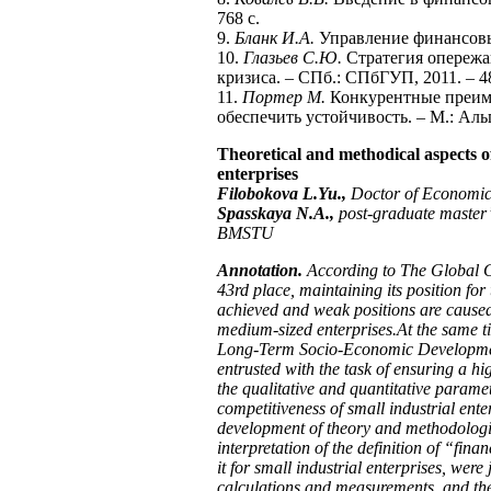
768 с.
9.
Бланк И.А.
Управление финансовым
10.
Глазьев С.Ю.
Стратегия опережа
кризиса. – СПб.: СПбГУП, 2011. – 48
11.
Портер М.
Конкурентные преиму
обеспечить устойчивость. – М.: Аль
Theoretical and methodical aspects of
enterprises
Filobokova L.Yu.,
Doctor of Economic
Spasskaya N.A.,
post-graduate master’
BMSTU
Annotation.
According to The Global C
43rd place, maintaining its position fo
achieved and weak positions are caused
medium-sized enterprises.At the same tim
Long-Term Socio-Economic Development 
entrusted with the task of ensuring a h
the qualitative and quantitative parame
competitiveness of small industrial ent
development of theory and methodologi
interpretation of the definition of “fina
it for small industrial enterprises, wer
calculations and measurements, and the id