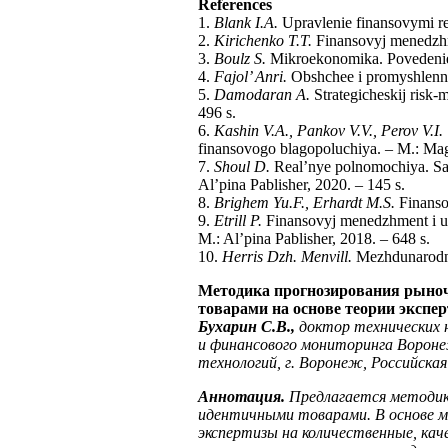
References
1.
Blank I.A.
Upravlenie finansovymi re
2.
Kirichenko T.T.
Finansovyj menedzhm
3.
Boulz S.
Mikroekonomika. Povedenie, i
4.
Fajol’ Anri.
Obshchee i promyshlennoe
5.
Damodaran A.
Strategicheskij risk-
496 s.
6.
Kashin V.A., Pankov V.V., Perov V.I.
finansovogo blagopoluchiya. – M.: Magi
7.
Shoul D.
Real’nye polnomochiya. Sam
Al’pina Pablisher, 2020. – 145 s.
8.
Brighem Yu.F., Erhardt M.S.
Finanso
9.
Etrill P.
Finansovyj menedzhment i upr
M.: Al’pina Pablisher, 2018. – 648 s.
10.
Herris Dzh. Menvill.
Mezhdunarodnye
Методика прогнозирования рыноч
товарами на основе теории экспе
Бухарин С.В.,
доктор технических 
и финансового мониторинга Ворон
технологий, г. Воронеж, Российская
Аннотация.
Предлагается методика
идентичными товарами. В основе м
экспертизы на количественные, кач