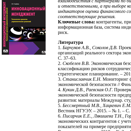
взаимодействия с партнерами по би
и ответственными, а при выборе к
индикаторов оценки финансового с
соответствующие решения.
Ключевые слова:
контрагенты, при
информационная база, система инд
риск.
Литература
1.
Барчуков А.В., Соколов Д.В.
Проек
организаций реального сектора эко
С. 37–63.
2.
Скобелев В.В.
Экономическая безо
классификацию рисков сотрудничест
стратегическое планирование. – 2016
3.
Станиславчик Е.Н.
Мониторинг ф
экономической безопасности // Фина
4.
Кукин Д.В., Раевская О.Г.
Проверка
экономической безопасности предпр
развития: материалы Междунар. студ.
5.
Бессмертный М.В., Хацкевич Е.М
Вестник НГУЭУ. – 2015. – № 1. – С.
6.
Писарчик Е.Е., Лякишева Т.Н., Го
экономических контрагентов с уче
показателей на примере предприяти