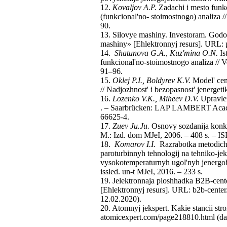
12.
Kovaljov A.P.
Zadachi i mesto funk
(funkcional'no- stoimostnogo) analiza 
90.
13. Silovye mashiny. Investoram. Godo
mashiny» [Ehlektronnyj resurs]. URL: p
14.
Shatunova G.A., Kuz'mina O.N.
Is
funkcional'no-stoimostnogo analiza // V
91–96.
15.
Oklej P.I., Boldyrev K.V.
Model' cen
// Nadjozhnost' i bezopasnost' jenergeti
16.
Lozenko V.K., Miheev D.V.
Upravleni
. – Saarbrücken: LAP LAMBERT Academ
66625-4.
17.
Zuev Ju.Ju.
Osnovy sozdanija konkur
M.: Izd. dom MJeI, 2006. – 408 s. – I
18.
Komarov I.I.
Razrabotka metodiches
paroturbinnyh tehnologij na tehniko-jek
vysokotemperaturnyh ugol'nyh jenergobl
issled. un-t MJeI, 2016. – 233 s.
19. Jelektronnaja ploshhadka B2B-cente
[Ehlektronnyj resurs]. URL: b2b-center
12.02.2020).
20. Atomnyj jekspert. Kakie stancii stro
atomicexpert.com/page218810.html (dat