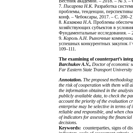
Вестник академии. – 2018. – № 3. – 
7.
Писарева Н.К.
Разработка систем
проблемы, тенденции, перспективы 
конф. – Чебоксары, 2017. – С. 200–2
8.
Казакова Н.А.
Проблемы обеспече
хозяйствующих субъектов в услови
Фундаментальные исследования. – 201
9.
Король А.Н.
Рыночные коммуникац
успешных конкурентных закупок // С
109–111.
The examining of counterpart’s integ
Barchukov A.V.,
Doctor of economic s
Far Eastern State Transport Universit
Annotation.
The proposed methodology f
the risk of cooperation with them will 
the information obtained in the analysis
publicly available data, to check the p
account the priority of the evaluation c
enterprise may be selective in terms of 
reliable and responsible, and when cho
of indicators for assessing the financi
decisions.
Keywords:
counterparties, signs of dis