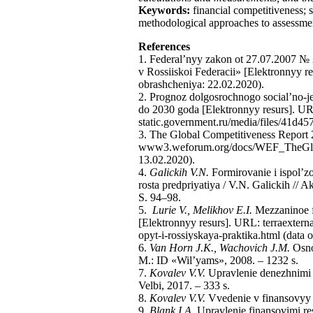
Keywords:
financial competitiveness; s
methodological approaches to assessm
References
1. Federal’nyy zakon ot 27.07.2007 № 
v Rossiiskoi Federacii» [Elektronnyy r
obrashcheniya: 22.02.2020).
2. Prognoz dolgosrochnogo social’no-je
do 2030 goda [Elektronnyy resurs]. U
static.government.ru/media/files/41d4
3. The Global Competitiveness Report 
www3.weforum.org/docs/WEF_TheGloba
13.02.2020).
4.
Galickih V.N.
Formirovanie i ispol’z
rosta predpriyatiya / V.N. Galickih // 
S. 94–98.
5.
Lurie V., Melikhov E.I.
Mezzaninoe fi
[Elektronnyy resurs]. URL: terraexter
opyt-i-rossiyskaya-praktika.html (data 
6.
Van Horn J.K., Wachovich J.M.
Osnov
M.: ID «Wil’yams», 2008. – 1232 s.
7.
Kovalev V.V.
Upravlenie denezhnimi p
Velbi, 2017. – 333 s.
8.
Kovalev V.V.
Vvedenie v finansovyy m
9.
Blank I.A.
Upravlenie finansovimi re