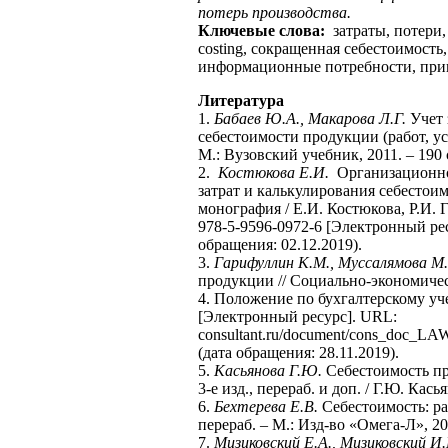
потерь производства.
Ключевые слова:
затраты, потери,
сosting, сокращенная себестоимость
информационные потребности, при
Литература
1.
Бабаев Ю.А., Макарова Л.Г.
Учет 
себестоимости продукции (работ, усл
М.: Вузовский учебник, 2011. – 190 
2.
Костюкова Е.И.
Организационно-
затрат и калькулирования себестои
монография / Е.И. Костюкова, Р.И. 
978-5-9596-0972-6 [Электронный ресу
обращения: 02.12.2019).
3.
Гарифуллин К.М., Муссалямова М
продукции // Социально-экономическ
4. Положение по бухгалтерскому уч
[Электронный ресурс]. URL:
consultant.ru/document/cons_doc_L
(дата обращения: 28.11.2019).
5.
Касьянова Г.Ю.
Себестоимость про
3-е изд., перераб. и доп. / Г.Ю. Кась
6.
Бехтерева Е.В.
Себестоимость: ра
перераб. – М.: Изд-во «Омега-Л», 20
7.
Мизиковский Е.А., Мизиковский И.