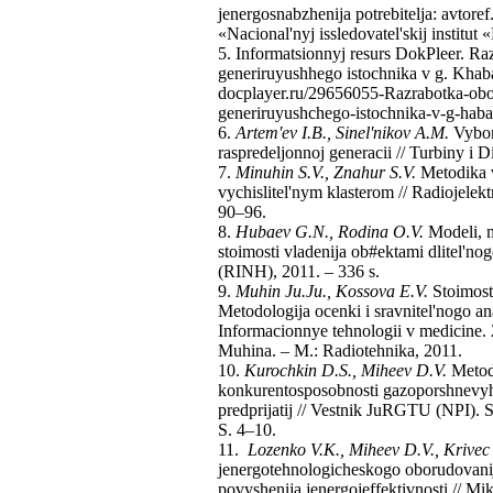
jenergosnabzhenija potrebitelja: avtor
«Nacional'nyj issledovatel'skij institut 
5. Informatsionnyj resurs DokPleer. Raz
generiruyushhego istochnika v g. Khab
docplayer.ru/29656055-Razrabotka-obos
generiruyushchego-istochnika-v-g-haba
6.
Artem'ev I.B., Sinel'nikov A.M.
Vybor
raspredeljonnoj generacii // Turbiny i D
7.
Minuhin S.V., Znahur S.V.
Metodika v
vychislitel'nym klasterom // Radiojelek
90–96.
8.
Hubaev G.N., Rodina O.V.
Modeli, m
stoimosti vladenija ob#ektami dlitel'n
(RINH), 2011. – 336 s.
9.
Muhin Ju.Ju., Kossova E.V.
Stoimost'
Metodologija ocenki i sravnitel'nogo ana
Informacionnye tehnologii v medicine. 
Muhina. – M.: Radiotehnika, 2011.
10.
Kurochkin D.S., Miheev D.V.
Metod
konkurentosposobnosti gazoporshnevyh j
predprijatij // Vestnik JuRGTU (NPI). 
S. 4–10.
11.
Lozenko V.K., Miheev D.V., Krive
jenergotehnologicheskogo oborudovani
povyshenija jenergojeffektivnosti // M