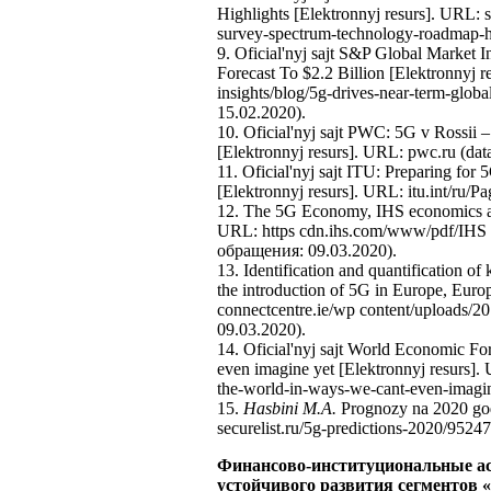
Highlights [Elektronnyj resurs]. URL: 
survey-spectrum-technology-roadmap-hi
9. Oficial'nyj sajt S&P Global Market 
Forecast To $2.2 Billion [Elektronnyj 
insights/blog/5g-drives-near-term-global
15.02.2020).
10. Oficial'nyj sajt PWC: 5G v Rossii – 
[Elektronnyj resurs]. URL: pwc.ru (dat
11. Oficial'nyj sajt ITU: Preparing for
[Elektronnyj resurs]. URL: itu.int/ru/P
12. The 5G Economy, IHS economics an
URL: https cdn.ihs.com/www/pdf/IHS 
обращения: 09.03.2020).
13. Identification and quantification of
the introduction of 5G in Europe, Eur
connectcentre.ie/wp content/uploads/
09.03.2020).
14. Oficial'nyj sajt World Economic Fo
even imagine yet [Elektronnyj resurs]
the-world-in-ways-we-cant-even-imagin
15.
Hasbini M.A.
Prognozy na 2020 god
securelist.ru/5g-predictions-2020/95247
Финансово-институциональные ас
устойчивого развития сегментов 