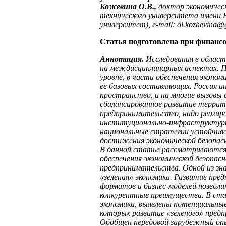
Кожевина О.В.,
доктор экономическ
технического университета имени 
университет),
e
-
mail
:
ol
.
kozhevina
@
Статья подготовлена при финансо
Аннотация.
Исследования в област
на междисциплинарных аспектах. 
уровне, в части обеспечения эконом
ее базовых составляющих. Россия и
пространство, и на многие вызовы 
сбалансированное развитие террито
предпринимательство, надо реагир
институционально-инфраструктурн
национальные стратегии устойчиво
достижения экономической безопас
В данной статье рассматриваются
обеспечения экономической безопас
предприниматель
ства. Одной из зн
«зеленая» экономика. Развитие пред
форматов и бизнес-моделей позво
конкурентные преимущества. В ста
экономики, выявлены потенциальны
которых развитие «зеленого» пред
Обобщен передовой зарубежный опы