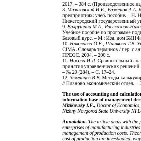
2017. – 384 с. (Производственное из
8.
Мизиковский И.Е., Баженов А.А.
Б
предприятиях: учеб. пособие. – Н.
Нижегородский государственный уни
9.
Вахрушина М.А., Рассказова-Нико
Учебное пособие по программе подг
Базовый курс. – М.: Изд. дом БИНФА
10.
Николаева О.Е., Шишкова Т.В.
Уп
CIMA. Словарь терминов / пер. с а
ПРЕСС, 2004. – 200 с.
11.
Носова И.Л.
Сравнительный анали
принятия управленческих решений /
– № 29 (284). – С. 17–24.
12.
Звягинцев В.В.
Методы калькулир
// Планово-экономический отдел. – 2
The use of accounting and calculatio
information base of management dec
Mizikovsky I.E.,
Doctor of Economics, 
Nizhny Novgorod State University NI 
Annotation.
The article deals with the p
enterprises of manufacturing industries
management of production costs. Theore
cost of production are investigated, way