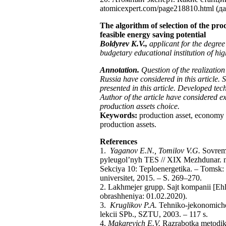
atomicexpert.com/page218810.html (д
The algorithm of selection of the pro
feasible energy saving potential
Boldyrev K.V.,
applicant for the degree
budgetary educational institution of h
Annotation.
Question of the realization
Russia have considered in this article.
presented in this article. Developed te
Author of the article have considered 
production assets choice.
Keywords:
production asset, economy o
production assets.
References
1.
Yaganov E.N., Tomilov V.G.
Sovreme
pyleugol’nyh TES // XIX Mezhdunar. na
Sekciya 10: Teploenergetika. – Tomsk: N
universitet, 2015. – S. 269–270.
2. Lakhmejer grupp. Sajt kompanii [Ehle
obrashheniya: 01.02.2020).
3.
Kruglikov P.A.
Tehniko-jekonomiches
lekcii SPb., SZTU, 2003. – 117 s.
4.
Makarevich E.V.
Razrabotka metodik