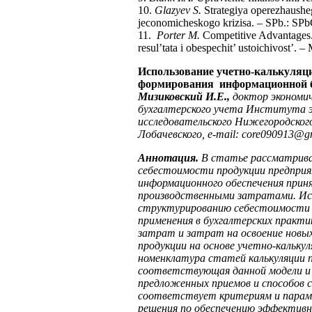
10.
Glazyev S.
Strategiya operezhausheg
jeconomicheskogo krizisa. – SPb.: SPb
11.
Porter M.
Competitive Advantages.
resul’tata i obespechit’ ustoichivost’. –
Использование учетно-калькуляц
формирования информационной б
Мизиковский И.Е.,
доктор экономич
бухгалтерского учета Института 
исследовательского Нижегородског
Лобачевского,
e
-
mail
:
core
090913@
g
Аннотация.
В статье рассматрива
себестоимости продукции предпри
информационного обеспечения прин
производственными затратами. Ис
структурированию себестоимости 
применения в бухгалтерских практ
затрат и затрат на освоение новы
продукции на основе учетно-калькул
номенклатура статей калькуляции 
соответствующая данной модели и
предложенных приемов и способов 
соответствует критериям и парам
решения по обеспечению эффектив