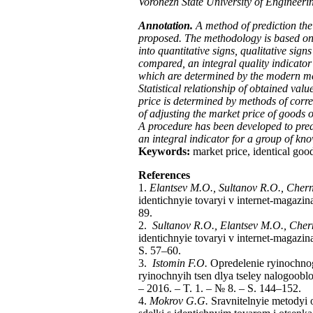
Voronezh State University of Engineer
Annotation.
A method of prediction the
proposed. The methodology is based on th
into quantitative signs, qualitative sign
compared, an integral quality indicator 
which are determined by the modern me
Statistical relationship of obtained val
price is determined by methods of correl
of adjusting the market price of goods on
A procedure has been developed to pred
an integral indicator for a group of kn
Keywords:
market price, identical good
References
1.
Elantsev M.O., Sultanov R.O., Chern
identichnyie tovaryi v internet-magazin
89.
2.
Sultanov R.O., Elantsev M.O., Cher
identichnyie tovaryi v internet-magazin
S. 57–60.
3.
Istomin F.O.
Opredelenie ryinochnog
ryinochnyih tsen dlya tseley nalogoobl
– 2016. – T. 1. – № 8. – S. 144–152.
4.
Mokrov G.G.
Sravnitelnyie metodyi 