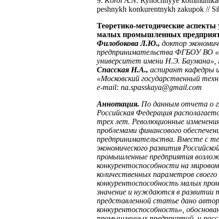
9.
Korol A.N.
Rynochnyye kommunikatsi
peshnykh konkurentnykh zakupok // Sib
Теоретико-методические аспекты
малых промышленных предприя
Филобокова Л.Ю.,
доктор экономич
предпринимательства ФГБОУ ВО «М
университет имени Н.Э. Баумана», 
Спасская Н.А.,
аспирант кафедры 
«Московский государственный техни
e
-
mail
:
na
.
spasskaya
@
gmail
.
com
Аннотация.
По данным отчета о гл
Российская Федерация располагается
трех лет. Революционные изменения
проблемами финансового обеспечени
предпринимательства. Вместе с тем
экономического развития Российской
промышленные предприятия возложе
конкурентоспособности на мировом 
количественных параметров своего 
конкурентоспособность малых про
значение и нуждаются в развитии т
представленной статье дано автор
конкурентоспособность», обоснова
промышленных предприятий, и рас