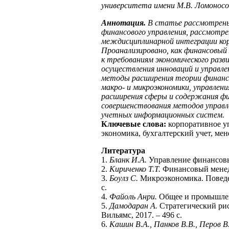
университета имени М.В. Ломоносов
Аннотация.
В статье рассмотрены
финансового управления, рассмотре
междисциплинарной интеграции кор
Проанализировано, как финансовы
к требованиям экономического разв
осуществления инноваций и управл
методы расширения теории финанс
макро- и микроэкономики, управлен
расширения сферы и содержания фи
совершенствования методов управле
учетных информационных систем.
Ключевые слова:
корпоративное у
экономика, бухгалтерский учет, ме
Литература
1.
Бланк И.А.
Управление финансовым
2.
Кириченко Т.Т.
Финансовый менеджм
3.
Боулз С.
Микроэкономика. Поведен
c.
4.
Файоль Анри.
Общее и промышленн
5.
Дамодаран А.
Стратегический рис
Вильямс, 2017. – 496 с.
6.
Кашин В.А., Панков В.В., Перов В