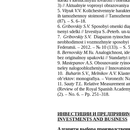
sdelki s identichnyim tovarom i otsenk
3) // Aktualnyie voprosyi obrazovaniya 
5.
Vityuk V.V.
Kolichestvennyie harakter
ih tamozhennoy stoimosti // Tamozhenn
(87). – S. 6–18.
6.
Gribovskiy S.V.
Sposobyi otsenki dia
tsenyi sdelki // Izvestiya S.-Peterb. un-
7.
Gribovskiy S.V.
Diapazon ryinochnoy 
neobhodimost i vozmozhnyie sposobyi 
Federatsii. – 2012. – № 10 (133). – S. 
8.
Bernovskiy M.Yu.
Analogichnost, ide
bez originalnoy upakovki // Standartyi 
9.
Mastepanov A.S.
Obosnovanie ryinoc
tseley nalogooblozheniya // Innovatsio
10.
Buharin S.V., Melnikov A.V.
Klaste
ob’ektov: monografiya. – Voronezh: Na
11.
Saaty T.L.
Relative Measurement an
(Review of the Royal Spanish Academy 
(2). – No. 6. – Pp. 251–318.
ИНВЕСТИЦИИ И ПРЕДПРИНИ
INVESTMENTS
AND
BUSINESS
Алгоритм выбора производственн