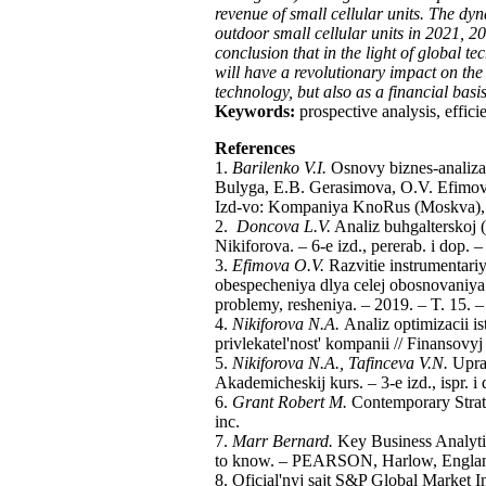
revenue of small cellular units. The dy
outdoor small cellular units in 2021, 2
conclusion that in the light of global 
will have a revolutionary impact on the
technology, but also as a financial basi
Keywords:
prospective analysis, effici
References
1.
Barilenko V.I.
Osnovy biznes-analiza:
Bulyga, E.B. Gerasimova, O.V. Efimova,
Izd-vo: Kompaniya KnoRus (Moskva), 
2.
Doncova L.V.
Analiz buhgalterskoj (
Nikiforova. – 6-e izd., pererab. i dop. –
3.
Efimova O.V.
Razvitie instrumentari
obespecheniya dlya celej obosnovaniya
problemy, resheniya. – 2019. – T. 15. –
4.
Nikiforova N.A.
Analiz optimizacii i
privlekatel'nost' kompanii // Finansov
5.
Nikiforova N.A., Tafinceva V.N.
Uprav
Akademicheskij kurs. – 3-e izd., ispr. i
6.
Grant Robert M.
Contemporary Strate
inc.
7.
Marr Bernard.
Key Business Analytic
to know. – PEARSON, Harlow, Engla
8. Oficial'nyj sajt S&P Global Market