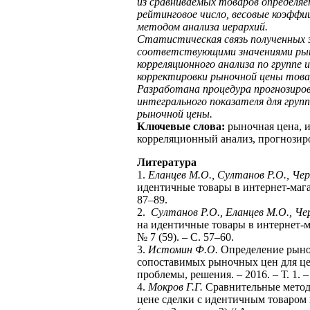
из сравниваемых товаров определяе
рейтинговое число, весовые коэфф
методом анализа иерархий.
Статистическая связь полученных з
соответствующими значениями рын
корреляционного анализа по групп
корректировки рыночной цены товар
Разработана процедура прогнозиров
интегрального показателя для груп
рыночной цены.
Ключевые слова:
рыночная цена, и
корреляционный анализ, прогнозир
Литература
1.
Еланцев М.О., Султанов Р.О., Че
идентичные товары в интернет-магази
87–89.
2.
Султанов Р.О., Еланцев М.О., Ч
на идентичные товары в интернет-м
№ 7 (59). – С. 57–60.
3.
Истомин Ф.О.
Определение рыноч
сопоставимых рыночных цен для це
проблемы, решения. – 2016. – Т. 1. –
4.
Мокров Г.Г.
Сравнительные метод
цене сделки с идентичным товаром 