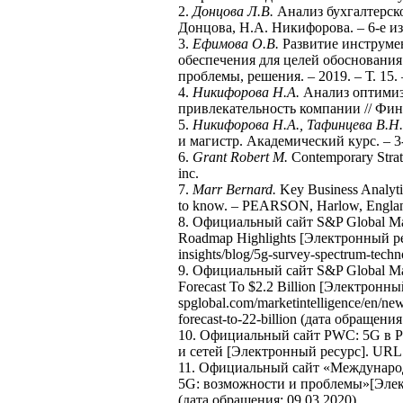
2.
Донцова Л.В.
Анализ бухгалтерско
Донцова, Н.А. Никифорова. – 6-е изд.
3.
Ефимова О.В.
Развитие инструме
обеспечения для целей обосновани
проблемы, решения. – 2019. – Т. 15. 
4.
Никифорова Н.А.
Анализ оптимиз
привлекательность компании // Фина
5.
Никифорова Н.А., Тафинцева В.Н.
и магистр. Академический курс. – 3-е
6.
Grant Robert M.
Contemporary Strate
inc.
7.
Marr Bernard.
Key Business Analytic
to know. – PEARSON, Harlow, Engla
8. Официальный сайт S&P Global Mark
Roadmap Highlights [Электронный рес
insights/blog/5g-survey-spectrum-tech
9. Официальный сайт S&P Global Mark
Forecast To $2.2 Billion [Электронн
spglobal.com/marketintelligence/en/news
forecast-to-22-billion (дата обращения
10. Официальный сайт PWC: 5G в Р
и сетей [Электронный ресурс]. URL: 
11. Официальный сайт «Международ
5G: возможности и проблемы»[Электро
(дата обращения: 09.03.2020).