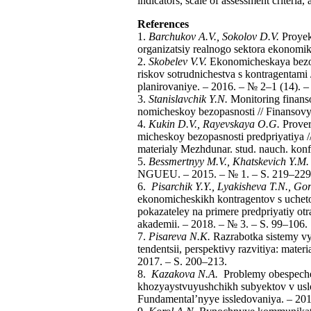
indicators, scale of assessment criteria, 
References
1.
Barchukov A.V., Sokolov D.V.
Proyek
organizatsiy realnogo sektora ekonomi
2.
Skobelev V.V.
Ekonomicheskaya bezopa
riskov sotrudnichestva s kontragentami 
planirovaniye. – 2016. – № 2–1 (14). –
3.
Stanislavchik Y.N.
Monitoring finans
nomicheskoy bezopasnosti // Finansov
4.
Kukin D.V., Rayevskaya O.G.
Prover
micheskoy bezopasnosti predpriyatiya /
materialy Mezhdunar. stud. nauch. kon
5.
Bessmertnyy M.V., Khatskevich Y.M.
NGUEU. – 2015. – № 1. – S. 219–229
6.
Pisarchik Y.Y., Lyakisheva T.N., Go
ekonomicheskikh kontragentov s uchet
pokazateley na primere predpriyatiy otra
akademii. – 2018. – № 3. – S. 99–106.
7.
Pisareva N.K.
Razrabotka sistemy vy
tendentsii, perspektivy razvitiya: mate
2017. – S. 200–213.
8.
Kazakova N.A.
Problemy obespechen
khozyaystvuyushchikh subyektov v usl
Fundamental’nyye issledovaniya. – 201