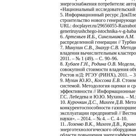
энергоснабжения потребителя: автор
«Национальный исследовательский 
5. Информационный ресурс ДокПлее
строительство нового генерирующег
URL: docplayer.ru/29656055-Razrabotka
generiruyushchego-istochnika-v-g-hab
6.
Артемьев И.Б., Синельников А.М.
распределенной генерации // Турбин
7.
Минухин С.В., Знахур С.В.
Методик
владения вычислительным кластеро
2011. – № 1 (49). – С. 90–96.
8.
Хубаев Г.Н., Родина О.В.
Модели,
совокупной стоимости владения объ
Ростов н/Д: РГЭУ (РИНХ), 2011. – 3
9.
Мухин Ю.Ю., Коссова Е.В.
Стоим
системой. Методология оценки и с
эффективности // Информационные те
Г.С. Лебедева и Ю.Ю. Мухина. – М.:
10.
Курочкин Д.С., Михеев Д.В.
Метод
конкурентоспособности газопоршне
эксплуатации предприятий // Вест
науки». – 2014. – № 4. – С. 4–10.
11.
Лозенко В.К., Михеев Д.В., Крив
энерготехнологического оборудова
области повышения энергоэффективн