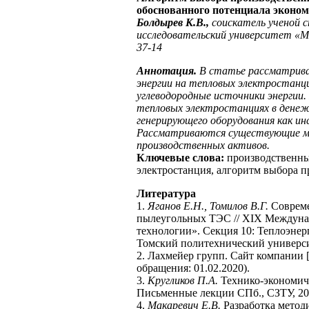
обоснованного потенциала эконом
Болдырев К.В.,
соискатель ученой 
исследовательский университет «МЭИ»
37-14
Аннотация.
В статье рассматривае
энергии на тепловых электростанци
углеводородные источники энергии.
тепловых электростанциях в денеж
генерирующего оборудования как ин
Рассматриваются существующие ме
производственных активов.
Ключевые слова:
производственный
электростанция, алгоритм выбора п
Литература
1.
Яганов Е.Н., Томилов В.Г.
Совреме
пылеугольных ТЭС // XIX Междунар
технологии». Секция 10: Теплоэнер
Томский политехнический университ
2. Лахмейер групп. Сайт компании [Э
обращения: 01.02.2020).
3.
Кругликов П.А.
Технико-экономич
Письменные лекции СПб., СЗТУ, 200
4.
Макаревич Е.В.
Разработка метод