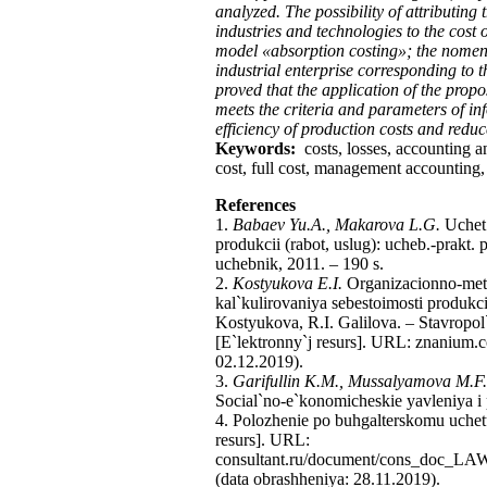
analyzed. The possibility of attributing
industries and technologies to the cost 
model «absorption costing»; the nomencl
industrial enterprise corresponding to t
proved that the application of the prop
meets the criteria and parameters of in
efficiency of production costs and reduc
Keywords:
costs, losses, accounting a
cost, full cost, management accounting
References
1.
Babaev Yu.A., Makarova L.G.
Uchet 
produkcii (rabot, uslug): ucheb.-prakt.
uchebnik, 2011. – 190 s.
2.
Kostyukova E.I.
Organizacionno-meto
kal`kulirovaniya sebestoimosti produkc
Kostyukova, R.I. Galilova. – Stavrop
[E`lektronny`j resurs]. URL: znanium.
02.12.2019).
3.
Garifullin K.M., Mussalyamova M.F.
Social`no-e`konomicheskie yavleniya i 
4. Polozhenie po buhgalterskomu uchet
resurs]. URL:
consultant.ru/document/cons_doc_L
(data obrashheniya: 28.11.2019).