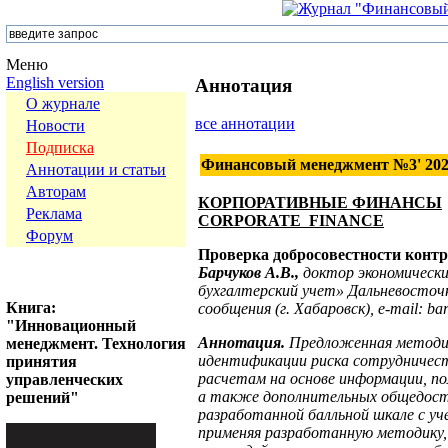
Меню
English version
Аннотация
О журнале
все аннотации
Новости
Подписка
Финансовый менеджмент №3' 20
Аннотации и статьи
Авторам
КОРПОРАТИВНЫЕ ФИНАНСЫ
Реклама
CORPORATE FINANCE
Форум
Проверка добросовестности контр
Барчуков А.В.,
доктор экономически
бухгалтерский учет» Дальневосточ
Книга:
сообщения (г. Хабаровск),
e
-
mail
:
ba
"Инновационный
Аннотация.
Предложенная методик
менеджмент. Технология
идентификации риска сотрудничест
принятия
расчетам на основе информации, по
управленческих
а также дополнительных общедост
решений"
разработанной балльной шкале с у
применяя разработанную методику