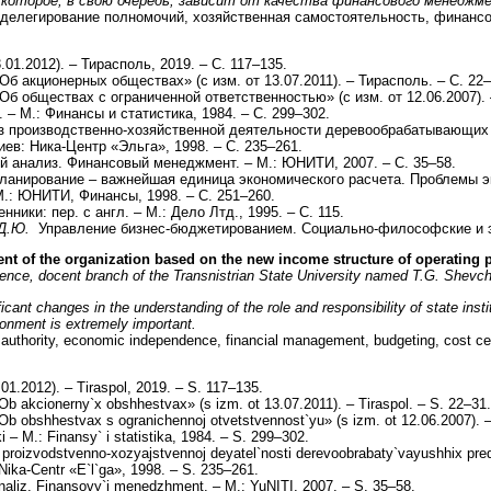
которое, в свою очередь, зависит от качества финансового менеджм
делегирование полномочий, хозяйственная самостоятельность, финансо
01.2012). – Тирасполь, 2019. – С. 117–135.
«Об акционерных обществах» (с изм. от 13.07.2011). – Тирасполь. – С. 22–
«Об обществах с ограниченной ответственностью» (с изм. от 12.06.2007). 
– М.: Финансы и статистика, 1984. – С. 299–302.
производственно-хозяйственной деятельности деревообрабатывающих пр
ев: Ника-Центр «Эльга», 1998. – С. 235–261.
 анализ. Финансовый менеджмент. – М.: ЮНИТИ, 2007. – С. 35–58.
анирование – важнейшая единица экономического расчета. Проблемы эконо
.: ЮНИТИ, Финансы, 1998. – С. 251–260.
ники: пер. с англ. – М.: Дело Лтд., 1995. – С. 115.
 Д.Ю.
Управление бизнес-бюджетированием. Социально-философские и экон
ent of the organization based on the new income structure of operating 
ence, docent branch of the Transnistrian State
University named T.G. Shevch
nt changes in the understanding of the role and responsibility of state instit
ironment is extremely important.
uthority, economic independence, financial management, budgeting, cost centers
01.2012). – Tiraspol, 2019. – S. 117–135.
b akcionerny`x obshhestvax» (s izm. ot 13.07.2011). – Tiraspol. – S. 22–31.
b obshhestvax s ogranichennoj otvetstvennost`yu» (s izm. ot 12.06.2007). –
i – M.: Finansy` i statistika, 1984. – S. 299–302.
proizvodstvenno-xozyajstvennoj deyatel`nosti derevoobrabaty`vayushhix pred
 Nika-Centr «E`l`ga», 1998. – S. 235–261.
naliz. Finansovy`j menedzhment. – М.: YuNITI, 2007. – S. 35–58.