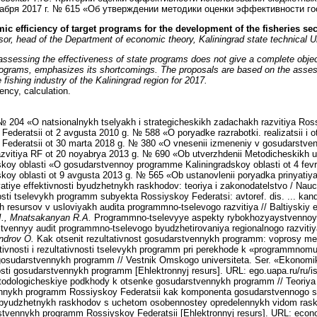
абря 2017 г. № 615 «Об утверждении методики оценки эффективности госу
c efficiency of target programs for the development of the fisheries sec
sor, head of the Department of economic theory,
Kaliningrad state technical U
ssessing the effectiveness of state programs does not give a complete objecti
rograms, emphasizes its shortcomings. The proposals are based on the assessme
fishing industry of the Kaliningrad region for 2017.
ency, calculation.
 204 «O natsionalnykh tselyakh i strategicheskikh zadachakh razvitiya Rossi
ederatsii ot 2 avgusta 2010 g. № 588 «O poryadke razrabotki. realizatsii i ot
 Federatsii ot 30 marta 2018 g. № 380 «O vnesenii izmeneniy v gosudarstve
zvitiya RF ot 20 noyabrya 2013 g. № 690 «Ob utverzhdenii Metodicheskikh uka
dskoy oblasti «O gosudarstvennoy programme Kaliningradskoy oblasti ot 4 fe
skoy oblasti ot 9 avgusta 2013 g. № 565 «Ob ustanovlenii poryadka prinyatiya 
tiye effektivnosti byudzhetnykh raskhodov: teoriya i zakonodatelstvo / Nauch
sti tselevykh programm subyekta Rossiyskoy Federatsi: avtoref. dis. ... kand
h resursov v usloviyakh audita programmno-tselevogo razvitiya // Baltiyskiy 
.I., Mnatsakanyan R.A.
Programmno-tselevyye aspekty rybokhozyaystvennoy d
tvennyy audit programmno-tselevogo byudzhetirovaniya regionalnogo razviti
androv O.
Kak otsenit rezultativnost gosudarstvennykh programm: voprosy met
ivnosti i rezultativnosti tselevykh programm pri perekhode k «programmnom
gosudarstvennykh programm // Vestnik Omskogo universiteta. Ser. «Ekonomik
sti gosudarstvennykh programm [Ehlektronnyj resurs]. URL: ego.uapa.ru/ru/i
odologicheskiye podkhody k otsenke gosudarstvennykh programm // Teoriya i 
ykh programm Rossiyskoy Federatsii kak komponenta gosudarstvennogo strate
osti byudzhetnykh raskhodov s uchetom osobennostey opredelennykh vidom rask
darstvennykh programm Rossiyskoy Federatsii [Ehlektronnyj resurs]. URL