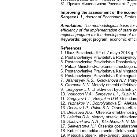
31. Приказ Минсельхоза России от 7 дек
Improving the assessment of the economi
Sergeev L.I.,
doctor of Economics, Profes
Annotation.
The methodological basis for a
efficiency of the implementation of state p
regional program for the development of the 
Keywords:
target program, economic effici
References
1. Ukaz Prezidenta RF ot 7 maya 2018 g. №
2. Postanovleniye Pravitelstva Rossiyskoy F
3. Postanovleniye Pravitelstva Rossiyskoy
4. Prikaz Ministerstva ekonomicheskogo ra
5. Postanovleniye Pravitelstva Kaliningra
6. Postanovleniye Pravitelstva Kaliningrad
7.
Afanasyev R.S., Golovanova N.V.
Ponya
8.
Gromova N.N.
Metody otsenki effektivno
9.
Sergeyev L.I.
Effektivnost byudzhetnyk
10.
Volkogon V.A., Sergeyev L.I., Kuzin V
11.
Sergeyev L.I., Revyakin D.N.
Gosudars
12.
Yuzhakov V., Dobrolyubova E., Aleks
13.
Denisov I.P., Rukin S.N.
Otsenka effekt
14.
Breusova A.G.
Otsenka effektivnosti 
15.
Laletina D.A.
Metody otsenki effektivno
16.
Sadovnikova N.A., Klochkova E.N.
Met
17.
Seliverstova N.I.
Otsenka gosudarstvenn
18. Kriterii i metodika otsenki effektivn
19. Metodika otsenki effektivnosti gosu