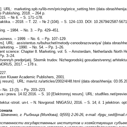
s]. URL: marketing.spb.ru/lib-mm/pricing/price_setting.htm (data obrashhenija
e Publishing, 2018. – 264 p.
2015. – № 6. – S. 171–178.
 praktika. – 2018. – T. 22. – № 2 (104). – S. 124–133. DOI: 10.26794/2587-567
ing. – 1984. – No. 3. – Pp. 429–451.
Business. – 1999. – No. 6. – Pp. 107–129.
surs]. URL: assistentus.ru/buhuchet/metody-cenoobrazovaniya/ (data obrashhen
Marketing. – 1990. – No. 54. – Pp. 1–26.
t science: Chapter 8. Marketing, vol. 5. – Amsterdam, Netherlands North Ho
Pp. 3–24.
vennyh predprijatij. Sbornik trudov. Nizhegorodskij gosudarstvennyj arhitektu
KNORUS, 2017. – 178 s.
227.
Boston Kluwer Academic Publishers, 2001.
 resurs]. URL: mavriz.ru/articles/2002/4/48.html (data obrashhenija: 03.05.2
– No. 13 (3). – Pp. 203–223.
va i prava. 14.02.2016. – S. 10 [Elektronnyj resurs]. URL: studfiles.net/prev
ektur.-stroit. un-t. – N. Novgorod: NNGASU, 2016. – S. 14; il. 1 jelektron. op
сонала
Шевченко, г. Рыбница (Молдова), 0(555) 2-26-26,
e-mail: rfpgu_sed@mail.r
тственности государственных институтов и хозяйствующих субъектов