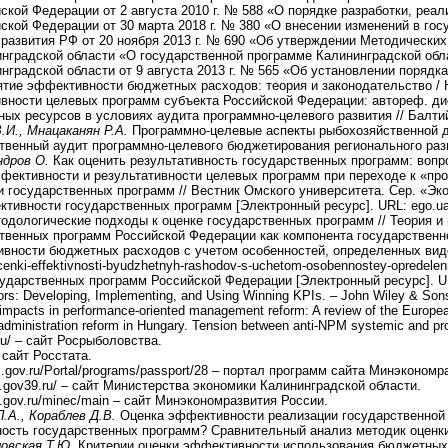
й Федерации от 2 августа 2010 г. № 588 «О порядке разработки, реализации
кой Федерации от 30 марта 2018 г. № 380 «О внесении изменений в госу
развития РФ от 20 ноября 2013 г. № 690 «Об утверждении Методических у
градской области «О государственной программе Калининградской област
радской области от 9 августа 2013 г. № 565 «Об установлении порядка пр
тие эффективности бюджетных расходов: теория и законодательство / На
ости целевых программ субъекта Российской Федерации: автореф. дис. ..
 ресурсов в условиях аудита программно-целевого развития // Балтийск
В.И., Мнацаканян Р.А.
Программно-целевые аспекты рыбохозяйственной де
венный аудит программно-целевого бюджетирования регионального разв
ндров О.
Как оценить результативность государственных программ: вопрос
ективности и результативности целевых программ при переходе к «прог
государственных программ // Вестник Омского университета. Сер. «Эконо
ивности государственных программ [Электронный ресурс]. URL: ego.uapa
одологические подходы к оценке государственных программ // Теория и п
венных программ Российской Федерации как компонента государственного ст
ивности бюджетных расходов с учетом особенностей, определенных видо
-ocenki-effektivnosti-byudzhetnyh-rashodov-s-uchetom-osobennostey-opredele
ударственных программ Российской Федерации [Электронный ресурс]. UR
rs: Developing, Implementing, and Using Winning KPIs. – John Wiley & Sons
 impacts in performance-oriented management reform: A review of the Europea
administration reform in Hungary. Tension between anti-NPM systemic and pr
ru/ – сайт Росрыболовства.
 сайт Росстата.
.gov.ru/Portal/programs/passport/28 – портал программ сайта Минэкономр
.gov39.ru/ – сайт Министерства экономики Калининградской области.
.gov.ru/minec/main – сайт Минэкономразвития России.
.А., Кораблев Д.В.
Оценка эффективности реализации государственной п
сть государственных программ? Сравнительный анализ методик оценки /
ловская Т.Ю.
Критерии оценки эффективности использования бюджетных ср