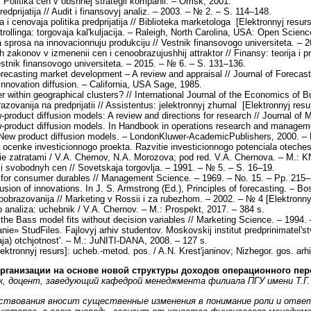
Politika cen v obshhej strategii kompanii. – Omsk, 2001.
predprijatija // Audit i finansovyj analiz. – 2003. – № 2. – S. 114–148.
 cenovaja politika predprijatija // Biblioteka marketologa [Elektronnyj resur
ollinga: torgovaja kal'kuljacija. – Raleigh, North Carolina, USA: Open Scienc
 sprosa na innovacionnuju produkciju // Vestnik finansovogo universiteta. – 
 zakonov v izmenenii cen i cenoobrazujushhij attraktor // Finansy: teorija i
estnik finansovogo universiteta. – 2015. – № 6. – S. 131–136.
orecasting market development – A review and appraisal // Journal of Forecast
nnovation diffusion. – California, USA Sage, 1985.
r within geographical clusters? // International Journal of the Economics of 
vanija na predprijatii // Assistentus: jelektronnyj zhurnal [Elektronnyj re
product diffusion models: A review and directions for research // Journal of 
product diffusion models. In Handbook in operations research and managemen
New product diffusion models. – LondonKluwer-AcademicPublishers, 2000. – 
 ocenke investicionnogo proekta. Razvitie investicionnogo potenciala otechest
ie zatratami / V.A. Chernov, N.A. Morozova; pod red. V.A. Chernova. – M.: 
ii svobodnyh cen // Sovetskaja torgovlja. – 1991. – № 5. – S. 16–19.
for consumer durables // Management Science. – 1969. – No. 15. – Pp. 215–
usion of innovations. In J. S. Armstrong (Ed.), Principles of forecasting. – 
obrazovanija // Marketing v Rossii i za rubezhom. – 2002. – № 4 [Elektronnyj
analiza: uchebnik / V.A. Chernov. – M.: Prospekt, 2017. – 384 s.
he Bass model fits without decision variables // Marketing Science. – 1994. 
e» StudFiles. Fajlovyj arhiv studentov. Moskovskij institut predprinimatel'st
ja) otchjotnost'. – M.: JuNITI-DANA, 2008. – 127 s.
ktronnyj resurs]: ucheb.-metod. pos. / A.N. Krest'janinov; Nizhegor. gos. arhit
ганизации на основе новой структуры доходов операционного пер
ук, доцент, заведующий кафедрой менеджмента
филиала ПГУ имени Т.Г. 
ствования вносит существенные изменения в понимание роли и отве