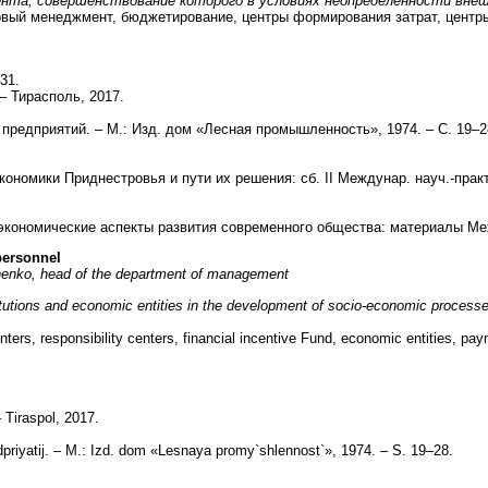
ента, совершенствование которого в условиях неопределенности вне
вый менеджмент, бюджетирование, центры формирования затрат, центры
31.
– Тирасполь, 2017.
едприятий. – М.: Изд. дом «Лесная промышленность», 1974. – С. 19–2
мики Приднестровья и пути их решения: сб. II Междунар. науч.-практ. 
омические аспекты развития современного общества: материалы Междунар
personnel
enko, head of the department of management
utions and economic entities in the development of socio-economic processes a
, responsibility centers, financial incentive Fund, economic entities, paymen
 Tiraspol, 2017.
priyatij. – M.: Izd. dom «Lesnaya promy`shlennost`», 1974. – S. 19–28.