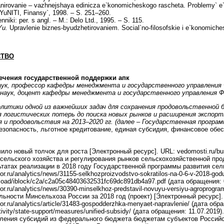
nirovanie – vazhnejshaya edinicza e`konomicheskogo rascheta. Problemy` e`kono
 YuNITI, Finansy`, 1998. – S. 251–260.
niki: per. s angl. – M.: Delo Ltd., 1995. – S. 115.
Yu.
Upravlenie biznes-byudzhetirovaniem. Social`no-filosofskie i e`konomiche
СТВО
ечения государственной поддержки апк
аук, профессор кафедры менеджмента и государственного управлени
 наук, доцент кафедры менеджмента
и государственного управления 
олитики одной из важнейших задач для сохранения продовольственной
логистических потерь до поиска новых рынков и расширения экспорт
я и продовольствия на 2013–2020 гг. (далее – Государственная прогр
зопасность, льготное кредитование, единая субсидия, финансовое обес
ило новый толчок для роста [Электронный ресурс]. URL: vedomosti.ru/busi
сельского хозяйства и регулирования рынков сельскохозяйственной продук
татах реализации в 2018 году Государственной программы развития сельс
r.ru/analytics/news/31155-selkhozproizvodstvo-sokratilos-na-0-6-v-2018-god
load/iblock/c2a/c2a05c48403632531fc69dc891db4a97.pdf (дата обращения: 
or.ru/analytics/news/30390-minselkhoz-predstavil-novuyu-versiyu-agroprogr
льности Минсельхоза России за 2018 год (проект) [Электронный ресурс]. 
r.ru/analytics/article/31483-gospodderzhka-menyaet-napravlenie/ (дата обр
vity/state-support/measures/unified-subsidy/ (дата обращения: 11.07.2019).
ления субсидий из федерального бюджета бюджетам субъектов Российско