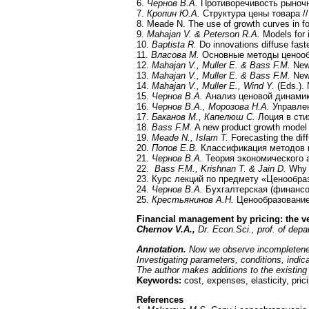
6.
Чернов В.А.
Противоречивость рыночных
7.
Кропин Ю.А.
Структура цены товара //
8. Meade N. The use of growth curves in fo
9.
Mahajan V. & Peterson R.A.
Models for i
10.
Baptista R.
Do innovations diffuse faste
11.
Власова М.
Основные методы ценообра
12.
Mahajan V., Muller E. & Bass F.M.
New-
13.
Mahajan V., Muller E. & Bass F.M.
New-
14.
Mahajan V., Muller E., Wind Y.
(Eds.). 
15.
Чернов В.А.
Анализ ценовой динамики
16.
Чернов В.А., Морозова Н.А.
Управлен
17.
Баканов М., Капелюш С.
Лоция в стих
18.
Bass F.M.
A new product growth model 
19.
Meade N., Islam T.
Forecasting the diff
20.
Попов Е.В.
Классификация методов цен
21.
Чернов В.А.
Теория экономического ан
22.
Bass F.M., Krishnan T. & Jain D.
Why t
23. Курс лекций по предмету «Ценообразо
24.
Чернов В.А.
Бухгалтерская (финансов
25.
Крестьянинов А.Н.
Ценообразование [
Financial management by pricing: the ve
Chernov V.A.,
Dr. Econ.Sci., prof. of dep
Annotation.
Now we observe incompleteness 
Investigating parameters, conditions, indica
The author makes additions to the existing 
Keywords:
cost, expenses, elasticity, pricin
References