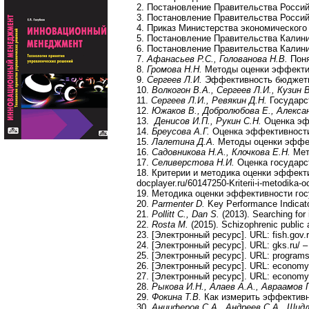
2. Постановление Правительства Российско
3. Постановление Правительства Российс
4. Приказ Министерства экономического 
5. Постановление Правительства Калинин
6. Постановление Правительства Калининг
7.
Афанасьев Р.С., Голованова Н.В.
Поня
8.
Громова Н.Н.
Методы оценки эффективн
9.
Сергеев Л.И.
Эффективность бюджетных
10.
Волкогон В.А., Сергеев Л.И., Кузин 
11.
Сергеев Л.И., Ревякин Д.Н.
Государст
12.
Южаков В., Добролюбова Е., Алекса
13.
Денисов И.П., Рукин С.Н.
Оценка эфф
14.
Бреусова А.Г.
Оценка эффективности 
15.
Лалетина Д.А.
Методы оценки эффект
16.
Садовникова Н.А., Клочкова Е.Н.
Мет
17.
Селиверстова Н.И.
Оценка государст
18. Критерии и методика оценки эффект
docplayer.ru/60147250-Kriterii-i-metodika
19. Методика оценки эффективности гос
20.
Parmenter D.
Key Performance Indicato
21.
Pollitt C., Dan S.
(2013). Searching for
22.
Rosta M.
(2015). Schizophrenic public 
23. [Электронный ресурс]. URL: fish.gov.
24. [Электронный ресурс]. URL: gks.ru/ –
25. [Электронный ресурс]. URL: programs
26. [Электронный ресурс]. URL: economy
27. [Электронный ресурс]. URL: economy
28.
Рыкова И.Н., Алаев А.А., Авраамов П
29.
Фокина Т.В.
Как измерить эффективно
30.
Анциферов С.А., Андреев С.А., Шид