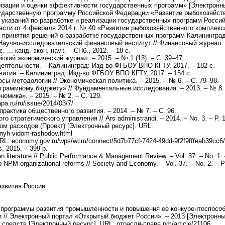
 и оценки эффективности государственных программ» [Электронный ресурс]. 
дарственную программу Российской Федерации «Развитие рыбохозяйственно
казаний по разработке и реализации государственных программ Российско
и от 4 февраля 2014 г. № 40 «Развитие рыбохозяйственного комплекса» 
инятия решений о разработке государственных программ Калининградской о
учно-исследовательский финансовый институт // Финансовый журнал. – 2
. канд. экон. наук. – СПб., 2012. – 18 с.
ий экономический журнал. – 2015. – № 1 (13). – С. 39–47.
ятельности. – Калининград: Изд-во ФГБОУ ВПО КГТУ, 2017. – 182 с.
ития. – Калининград: Изд-во ФГБОУ ВПО КГТУ, 2017. – 154 с.
ы методологии // Экономическая политика. – 2015. – № 6. – С. 79–98.
раммному бюджету» // Фундаментальные исследования. – 2013. – № 8. 
мика». – 2015. – № 2. – С. 129.
.ru/ru/issue/2014/03/7/
рактика общественного развития. – 2014. – № 7. – С. 96.
ратегического управления // Ars administrandi. – 2014. – No. 3. – P. 1
м расходов (Проект) [Электронный ресурс]. URL:
nnyh-vidom-rashodov.html
L: economy.gov.ru/wps/wcm/connect/5d7b77cf-7424-49dd-9f2f9fffeab39c
, 2015. – 399 p.
n literature // Public Performance & Management Review. – Vol. 37. – No. 1.
o-NPM organizational reforms // Society and Economy. – Vol. 37. – No. 2. – 
азвития России.
рограммы развития промышленности и повышения ее конкурентоспособно
/ Электронный портал «Открытый бюджет России». – 2013 [Электронный р
едств [Электронный ресурс]. URL: отрасли-права.рф/article/21106