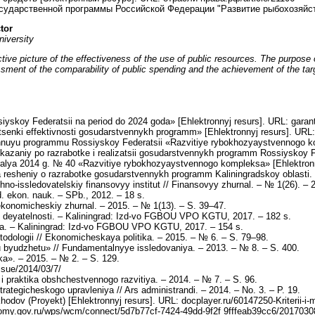
дарственной программы Российской Федерации "Развитие рыбохозяйственн
tor
niversity
ve picture of the effectiveness of the use of public resources. The purpose 
nt of the comparability of public spending and the achievement of the target 
yskoy Federatsii na period do 2024 goda» [Ehlektronnyj resurs]. URL: garant
senki effektivnosti gosudarstvennykh programm» [Ehlektronnyj resurs]. URL: do
nnuyu programmu Rossiyskoy Federatsii «Razvitiye rybokhozyaystvennogo kom
zaniy po razrabotke i realizatsii gosudarstvennykh programm Rossiyskoy Fede
vralya 2014 g. № 40 «Razvitiye rybokhozyaystvennogo kompleksa» [Ehlektronn
resheniy o razrabotke gosudarstvennykh programm Kaliningradskoy oblasti. ikh 
no-issledovatelskiy finansovyy institut // Finansovyy zhurnal. – № 1(26). – 
. ekon. nauk. – SPb., 2012. – 18 s.
ekonomicheskiy zhurnal. – 2015. – № 1(13). – S. 39–47.
eyatelnosti. – Kaliningrad: Izd-vo FGBOU VPO KGTU, 2017. – 182 s.
ya. – Kaliningrad: Izd-vo FGBOU VPO KGTU, 2017. – 154 s.
odologii // Ekonomicheskaya politika. – 2015. – № 6. – S. 79–98.
u byudzhetu» // Fundamentalnyye issledovaniya. – 2013. – № 8. – S. 400.
a». – 2015. – № 2. – S. 129.
ssue/2014/03/7/
praktika obshchestvennogo razvitiya. – 2014. – № 7. – S. 96.
gicheskogo upravleniya // Ars administrandi. – 2014. – No. 3. – P. 19.
hodov (Proyekt) [Ehlektronnyj resurs]. URL: docplayer.ru/60147250-Kriterii
: economy.gov.ru/wps/wcm/connect/5d7b77cf-7424-49dd-9f2f 9fffeab39cc6/2