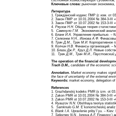
состояния хозяйствующих субъектов, 
Ключевые слова:
рыночная экономика, 
Литература
1. Гражданский кодекс ПМР (с изм. от 03.
2. Закон ПМР от 10.01.2004 № 384-3-III 
3. Закон ПМР от 10.07.2002 № 153-3-III 
4.
Ряузов Н.Н.
Общая теория статистики. 
5.
Самкнуло Г.М.
Экономический анализ 
6.
Бланк И.А.
Управление прибылью. – Ки
7.
Селезнев Н.Н., Ионова А.Ф.
Финасовый
8.
Трач Д.М., Трач М.И.
Корпоративное пл
9.
Колчин Н.В.
Финансы организаций. – М
10.
Блази Дж.Р., Круз Д.Л.
Новые собствен
11.
Трач Д.М., Трач М.И., Паустовский
The operation of the financial developm
Trach D.M.,
candidate of the economic sci
Annotation.
Market economy makes significa
the face of uncertainty of the external env
Keywords:
market economy, delegation of a
References
1. Grazhdanskij kodeks PMR (s izm. ot 03.
2. Zakon PMR ot 10.01.2004 № 384-3-III «O
3. Zakon PMR ot 10.07.2002 № 153-3-III «O
4.
Ryauzov N.N.
Obshhaya teoriya statistik
5.
Samknulo G.M.
E`konomicheskij analiz 
6.
Blank I.A.
Upravlenie priby`l`yu. – Kiev:
7.
Seleznev N.N., Ionova A.F.
Finasovy`j a