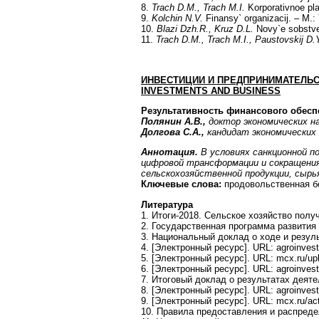
8.
Trach D.M., Trach M.I.
Korporativnoe pla
9.
Kolchin N.V.
Finansy` organizacij. – M.:
10.
Blazi Dzh.R., Kruz D.L.
Novy`e sobstven
11.
Trach D.M., Trach M.I., Paustovskij D.
ИНВЕСТИЦИИ И ПРЕДПРИНИМАТЕЛЬ
INVESTMENTS
AND
BUSINESS
Результативность финансового обесп
Полянин А.В.,
доктор экономических н
Долгова С.А.,
кандидат экономических
Аннотация.
В условиях санкционной п
цифровой трансформации и сокращения 
сельскохозяйственной продукции, сырь
Ключевые слова:
продовольственная бе
Литература
1. Итоги-2018. Сельское хозяйство получ
2. Государственная программа развития 
3. Национальный доклад о ходе и резуль
4. [Электронный ресурс]. URL: agroinvesto
5. [Электронный ресурс]. URL: mcx.ru/up
6. [Электронный ресурс]. URL: agroinvest
7. Итоговый доклад о результатах деяте
8. [Электронный ресурс]. URL: agroinvesto
9. [Электронный ресурс]. URL: mcx.ru/acti
10. Правила предоставления и распреде