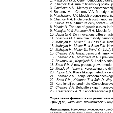
1.
Makarova M.S.
Ceny i cenoobrazovanie. 
2.
Chernov V.A.
Analiz finansovoj politiki 
3.
Gavrilova A.N.
Metody cenoobrazovanija i
4. Bakanov M.I., Chernov V.A. Metody kontr
5.
Marshalkina T.V.
Modeli prognozirovanija
6.
Chernov V.A.
Protivorechivost' rynochnyh
7.
Kropin Ju.A.
Struktura ceny tovara // V
8.
Meade N.
The use of growth curves in f
9.
Mahajan V. & Peterson R.A.
Models for i
10.
Baptista R.
Do innovations diffuse faste
11.
Vlasova M.
Osnovnye metody cenoobrazo
12.
Mahajan V., Muller E. & Bass F.M.
New-
13.
Mahajan V., Muller E. & Bass F.M.
New-
14.
Mahajan V., Muller E., Wind Y.
(Eds.). 
15.
Chernov V.A.
Analiz cenovoj dinamiki v
16.
Chernov V.A., Morozova N.A.
Upravlen
17.
Bakanov M., Kapeljush S.
Locija v stih
18.
Bass F.M.
A new product growth model 
19.
Meade N., Islam T.
Forecasting the diff
20.
Popov E.V.
Klassifikacija metodov ceno
21.
Chernov V.A.
Teorija jekonomicheskogo 
22.
Bass F.M., Krishnan T. & Jain D.
Why t
23. Kurs lekcij po predmetu «Cenoobrazovani
24.
Chernov V.A.
Buhgalterskaja (finansova
25.
Krest'janinov A.N.
Cenoobrazovanie [Ele
Управление финансовым развитием ор
Трач Д.М.,
кандидат экономических на
Аннотация.
Рыночная экономика хозяй