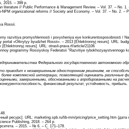
, 2015. – 399 p.
n literature // Public Performance & Management Review. – Vol. 37. – No. 1.
o-NPM organizational reforms // Society and Economy. – Vol. 37. – No. 2. – 
ya Rossii.
my razvitiya promyshlennosti i povysheniya eye konkurentosposobnosti / Nauc
yy portal «Otkrytyy byudzhet Rossii». – 2013 [Ehlektronnyj resurs]. URL: bu
 [Ehlektronnyj resurs]. URL: otrasli-prava.rf/article/21106
vennoy programmy Rossiyskoy Federatsii "Razvitiye rybokhozyaystvennogo kom
редпринимательства Федерального государственного
автономного обр
то приводит к незавершенным односторонним решениям, не способст
 более комплексной интеграции, позволяющей оценивать различные ф
ценными, завершенными, обоснованными и апробированными на расчетн
 конкурентоспособность, финансовый результат, устойчивость, прибыль.
148.
 ресурс]. URL: marketing.spb.ru/lib-mm/pricing/price_setting.htm (дата 
ence Publishing, 2018. – 264 p.
итета. – 2015. – № 6. – С. 171–178.