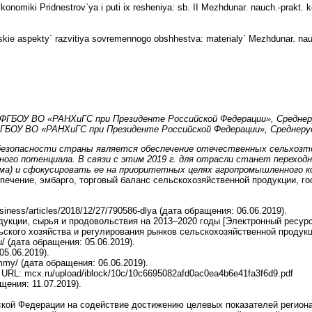
miki Pridnestrov`ya i puti ix resheniya: sb. II Mezhdunar. nauch.-prakt. konf
skie aspekty` razvitiya sovremennogo obshhestva: materialy` Mezhdunar. nauc
я ФГБОУ ВО «РАНХиГС при Президенте Российской Федерации», Средне
ФГБОУ ВО «РАНХиГС при Президенте Российской Федерации», Среднер
 безопасности страны является обеспечение отечественных сельхозт
ного потенциала. В связи с этим 2019 г. для отрасли станет перехо
амма) и сфокусировать ее на приоритетных целях агропромышленного к
печение, эмбарго, торговый баланс сельскохозяйственной продукции, г
ness/articles/2018/12/27/790586-dlya (дата обращения: 06.06.2019).
ции, сырья и продовольствия на 2013–2020 годы [Электронный ресурс]. UR
кого хозяйства и регулирования рынков сельскохозяйственной продукции
u/ (дата обращения: 05.06.2019).
05.06.2019).
ammy/ (дата обращения: 06.06.2019).
URL: mcx.ru/upload/iblock/10c/10c6695082afd0ac0ea4b6e41fa3f6d9.pdf
ащения: 11.07.2019).
й Федерации на содействие достижению целевых показателей региональны