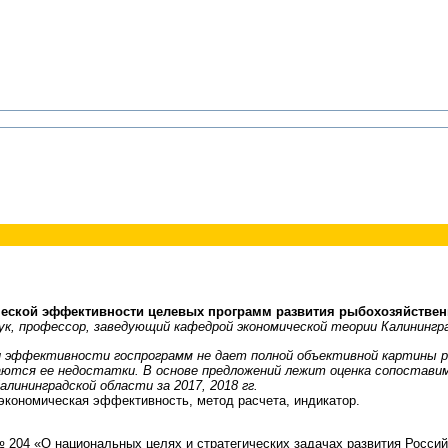
еской эффективности целевых программ развития рыбохозяйствен
аук, профессор, заведующий кафедрой экономической теории Калининг
 эффективности госпрограмм не дает полной объективной картины р
аются ее недостатки. В основе предложений
лежит оценка сопоставим
лининградской области за 2017, 2018 гг.
кономическая эффективность, метод расчета, индикатор.
№ 204 «О национальных целях и стратегических задачах развития Российск