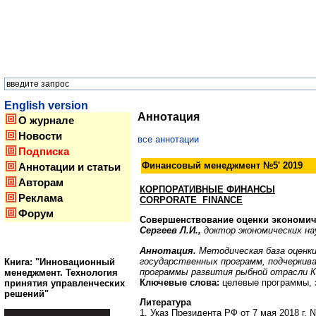
English version
Аннотация
О журнале
Новости
все аннотации
Подписка
Финансовый менеджмент №5' 2019
Аннотации и статьи
Авторам
КОРПОРАТИВНЫЕ ФИНАНСЫ
Реклама
CORPORATE FINANCE
Форум
Совершенствование оценки экономич
Сергеев Л.И.,
доктор экономических н
Аннотация.
Методическая база оценки
государственных программ, подчеркив
Книга: "Инновационный
программы развития рыбной отрасли Ка
менеджмент. Технология
Ключевые слова:
целевые программы, э
принятия управленческих
решений"
Литература
1. Указ Президента РФ от 7 мая 2018 г. 