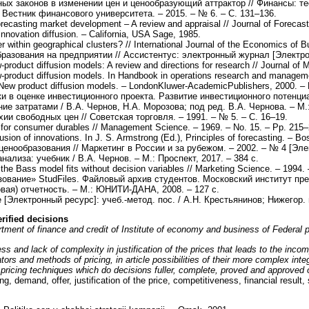
 законов в изменении цен и ценообразующий аттрактор // Финансы: теория
 Вестник финансового университета. – 2015. – № 6. – С. 131–136.
recasting market development – A review and appraisal // Journal of Forecast
nnovation diffusion. – California, USA Sage, 1985.
r within geographical clusters? // International Journal of the Economics of 
зования на предприятии // Ассистентус: электронный журнал [Электронны
product diffusion models: A review and directions for research // Journal of 
product diffusion models. In Handbook in operations research and managemen
New product diffusion models. – LondonKluwer-AcademicPublishers, 2000. – 
 в оценке инвестиционного проекта. Развитие инвестиционного потенциа
ие затратами / В.А. Чернов, Н.А. Морозова; под ред. В.А. Чернова. – М.
ии свободных цен // Советская торговля. – 1991. – № 5. – С. 16–19.
for consumer durables // Management Science. – 1969. – No. 15. – Pp. 215–
usion of innovations. In J. S. Armstrong (Ed.), Principles of forecasting. – 
ообразования // Маркетинг в России и за рубежом. – 2002. – № 4 [Электр
ализа: учебник / В.А. Чернов. – М.: Проспект, 2017. – 384 с.
he Bass model fits without decision variables // Marketing Science. – 1994. 
вание» StudFiles. Файловый архив студентов. Московский институт предпр
ая) отчетность. – М.: ЮНИТИ-ДАНА, 2008. – 127 с.
Электронный ресурс]: учеб.-метод. пос. / А.Н. Крестьянинов; Нижегор. гос
rified decisions
artment of finance and credit of Institute of economy and business of Federal
and lack of complexity in justification of the prices that leads to the incomp
tors and methods of pricing, in article possibilities of their more complex inte
pricing techniques which do decisions fuller, complete, proved and approved o
g, demand, offer, justification of the price, competitiveness, financial result, st