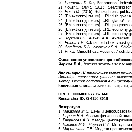
20.
Parmenter D.
Key Performance Indicato
21.
Pollitt C., Dan S.
(2013). Searching for
22.
Rosta M.
(2015). Schizophrenic public 
23. [Ehlektronnyj resurs]. URL: fish.gov.ru
24. [Ehlektronnyj resurs]. URL: gks.ru/ – s
25. [Ehlektronnyj resurs]. URL: programs.
26. [Ehlektronnyj resurs]. URL: economy.go
27. [Ehlektronnyj resurs]. URL: economy.g
28.
Rykova I.N.. Alayev A.A.. Avraamov P
29.
Fokina T.V.
Kak izmerit effektivnost g
30.
Antsiferov S.A.. Andreyev S.A.. Shidl
31. Prikaz Minselkhoza Rossii ot 7 dekabr
Финансовое управление ценообразо
Чернов В.А.,
доктор экономических на
Аннотация.
В настоящее время наблю
Исследуя параметры, условия, показа
Автор вносит дополнения в существую
Ключевые слова:
стоимость, затраты, 
ORCID
0000-0002-7703-1660
Researcher
ID
:
G
-4150-2018
Литература
1.
Макарова М.С.
Цены и ценообразовани
2.
Чернов В.А.
Анализ финансовой полити
3.
Гаврилова А.Н.
Методы ценообразования
4.
Баканов М.И., Чернов В.А.
Методы конт
5.
Маршалкина Т.В.
Модели прогнозирова