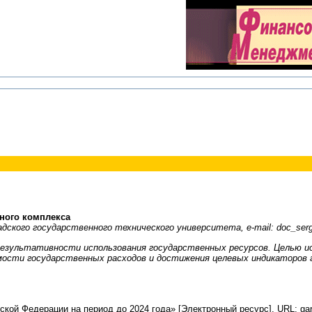
ного комплекса
радского государственного технического университета,
e
-
mail
:
doc
_
ser
езультативности использования государственных ресурсов. Целью и
ости государственных расходов и достижения целевых индикаторов г
ой Федерации на период до 2024 года» [Электронный ресурс]. URL: garant