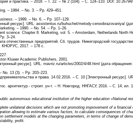
 и практика. – 2018. – Т. 22. – № 2 (104). – С. 124–133. DOI: 10.26794/
ing. – 1984. – No. 3. – Pp. 429–451.
Business. – 1999. – No. 6. – Pp. 107–129.
й ресурс]. URL: assistentus.ru/buhuchet/metody-cenoobrazovaniya/ (дат
Marketing. – 1990. – No. 54. – Pp. 1–26.
t science: Chapter 8. Marketing, vol. 5. – Amsterdam, Netherlands North Ho
Pp. 3–24.
ла отечественных предприятий. Сб. трудов. Нижегородский государствен
: КНОРУС, 2017. – 178 с.
227.
Boston Kluwer Academic Publishers, 2001.
онный ресурс]. URL: mavriz.ru/articles/2002/4/48.html (дата обращения: 
– No. 13 (3). – Pp. 203–223.
инимательства и права. 14.02.2016. – C. 10 [Электронный ресурс]. URL: 
. архитектур.- строит. ун-т. – Н. Новгород: ННГАСУ, 2016. – С. 14; ил. 1
 public autonomous educational institution of the higher education «National 
lete unilateral decisions which are not promoting improvement of a financial c
gration allowing to estimate various factors, to calculate consequences of chang
n settlement models at the changing parameters, in terms of change of demand,
ability, profit.