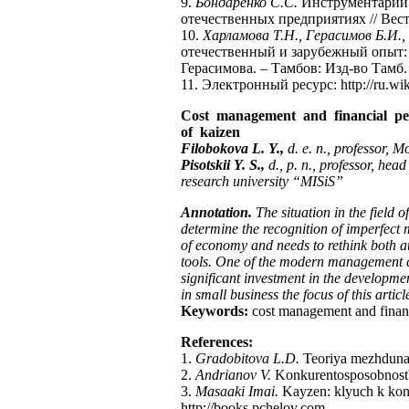
9.
Бондаренко С.С.
Инструментарий 
отечественных предприятиях // Вест
10.
Харламова Т.Н., Герасимов Б.И.,
отечественный и зарубежный опыт: мо
Герасимова. – Тамбов: Изд-во Тамб. г
11. Электронный ресурс: http://ru.wik
Cost management and financial per
of kaizen
Filobokova L. Y.,
d. e. n., professor,
Pisotskii Y. S.,
d., p. n., professor, he
research university “MISiS”
Annotation.
The situation in the field
determine the recognition of imperfec
of economy and needs to rethink both at
tools. One of the modern management c
significant investment in the developm
in small business the focus of this articl
Keywords:
cost management and financ
References:
1.
Gradobitova L.D.
Teoriya mezhdunar
2.
Andrianov V.
Konkurentosposobnost'
3.
Masaaki Imai.
Kayzen: klyuch k kon
http://books.pchelov.com