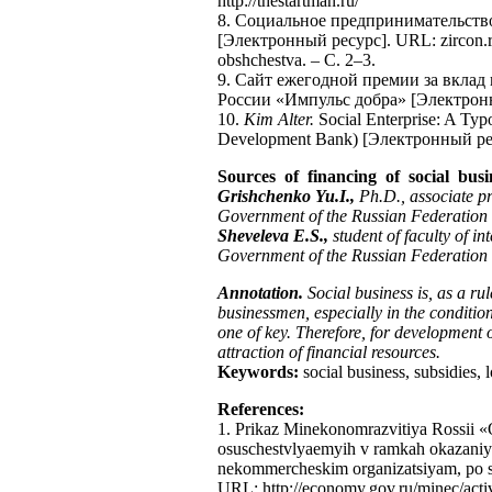
http://thestartman.ru/
8. Социальное предпринимательство
[Электронный ресурс]. URL: zircon.ru/
obshchestva. – С. 2–3.
9. Сайт ежегодной премии за вклад
России «Импульс добра» [Электронный
10.
Kim Alter.
Social Enterprise: A Typ
Development Bank) [Электронный ресу
Sources of financing of social busi
Grishchenko Yu.I.,
Ph.D., associate p
Government of the Russian Federation
Sheveleva E.S.,
student of faculty of i
Government of the Russian Federation
Annotation.
Social business is, as a rul
businessmen, especially in the conditions
one of key. Therefore, for development o
attraction of financial resources.
Keywords:
social business, subsidies, 
References
:
1. Prikaz Minekonomrazvitiya Rossii «
osuschestvlyaemyih v ramkah okazaniya
nekommercheskim organizatsiyam, po su
URL: http://economy.gov.ru/minec/acti