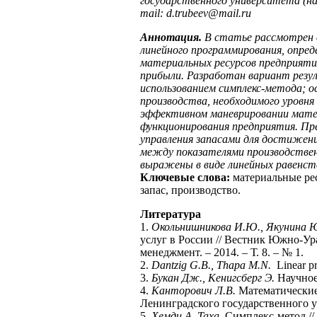
государственного университета (на
mail
:
d
.
trubeev
@
mail
.
ru
Аннотация.
В статье рассмотрен 
линейного программирования, опред
материальных ресурсов предприятия
прибыли. Разработан вариант резул
использованием симплекс-метода; 
производства, необходимого уровня
эффективном маневрировании мате
функционирования предприятия. Пр
управления запасами для достижен
между показателями производствен
выражены в виде линейных равенств
Ключевые слова:
материальные ре
запас, производство.
Литература
1.
Окольнишникова И.Ю., Якунина 
услуг в России // Вестник Южно-Ур
менеджмент. – 2014. – Т. 8. – № 1.
2.
Dantzig G.B., Thapa M.N.
Linear pr
3.
Букан Дж., Кенигсберг Э.
Научное 
4.
Канторович Л.В.
Математические
Ленинградского государственного ун
5.
Хемди А. Таха.
Симплекс-метод // 