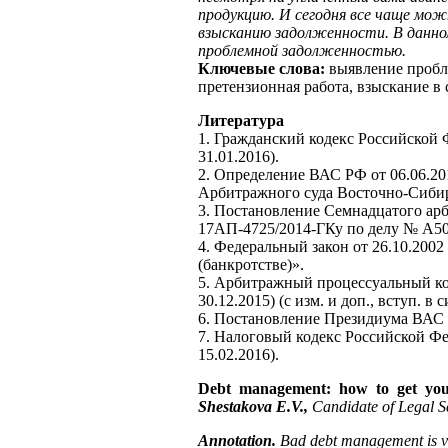
продукцию. И сегодня все чаще мож
взысканию задолженности. В данно
проблемной задолженностью.
Ключевые слова:
выявление пробл
претензионная работа, взыскание в 
Литература
1. Гражданский кодекс Российской Ф
31.01.2016).
2. Определение ВАС РФ от 06.06.2
Арбитражного суда Восточно-Сибирс
3. Постановление Семнадцатого арб
17АП-4725/2014-ГКу по делу № А50
4. Федеральный закон от 26.10.2002
(банкротстве)».
5. Арбитражный процессуальный код
30.12.2015) (с изм. и доп., вступ. в с
6. Постановление Президиума ВАС Р
7. Налоговый кодекс Российской Фед
15.02.2016).
Debt management: how to get yo
Shestakova E.V.,
Candidate of Legal 
Annotation.
Bad debt management is ver