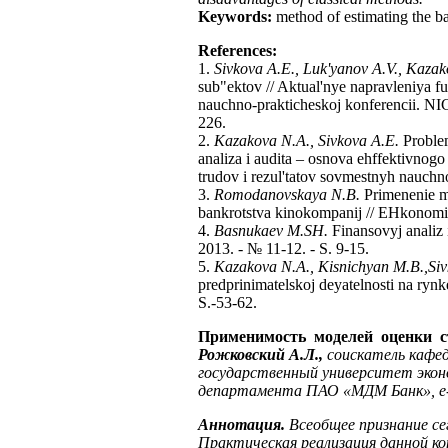
Keywords:
method of estimating the ban
References
:
1.
Sivkova A.E., Luk'yanov A.V., Kaza
sub"ektov // Aktual'nye napravleniya f
nauchno-prakticheskoj konferencii. NI
226.
2.
Kazakova N.A., Sivkova A.E.
Problem
analiza i audita – osnova ehffektivno
trudov i rezul'tatov sovmestnyh nauchn
3.
Romodanovskaya N.B.
Primenenie me
bankrotstva kinokompanij // EHkonomika
4.
Basnukaev M.SH.
Finansovyj analiz i
2013. - № 11-12. - S. 9-15.
5.
Kazakova N.A., Kisnichyan M.B.,Si
predprinimatelskoj deyatelnosti na rynk
S.-53-62.
Применимость моделей оценки с
Рожковский А.Л.,
соискатель кафе
государственный университет экон
департамента ПАО «МДМ Банк»,
e
Аннотация.
Всеобщее признание се
Практическая реализация данной к