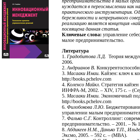
предпринимательства в малых орга
нуждается в переосмыслении как на
практического инструментария. Одн
бережливости и непрерывного сове
реализацию является концепция «к
посвящена данная статья.
Ключевые слова:
управление себе
малое предпринимательство.
Литература
1.
Градобитова Л.Д.
Теория междуна
2006.
2.
Андрианов В.
Конкурентоспособнос
3.
Масааки Имаи.
Кайзен: ключ к к
http://books.pchelov.com
4.
Коленсо Майкл.
Стратегия кайзен 
ИНФРА-М, 2002. – XIV, 175 с. – (С
5.
Масааки Имаи.
Экономичный под
http://books.pchelov.com
6.
Филобокова Л.Ю.
Бюджетирование
управлении малым предпринимательс
7.
Фалько С.Г.
Контроллинг: совреме
предпринимательство. – 2001. – № 1(
8.
Абдикеев Н.М., Данько Т.П., Ильде
Эксмо, 2005. – 592 с. – (МВА).