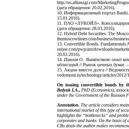
http://us.allianzgi.com/MarketingPro
(дата обращения: 20.02.2016).
10. Информационный портал Banki.ru
15.01.2016).
11. ПАО «ЛУКОЙЛ». Консолидированн
(дата обращения: 28.03.2016).
12. Hybrid Debt Securities. The Mosc
themoscowtimes.com/business/business
13. Convertible Bonds. Fundamentals A
suisse.com/pwp/am/downloads/marketi
20.02.2016).
14.
Павлов О.
Вымпелком: опыт ком
облигаций // Рынок ценных бумаг. –
15. Акции вместо долга // Ведомости
vedomosti.ru/technology/articles/2012
On issuing convertible bonds by th
Balyuk I.A.,
PhD (Economics), associat
under the Government of the Russian 
Annotation.
The article considers main 
international market of this type of secu
highlights the “bottlenecks” and probl
corporates and banks. On the basis of a
CBs deals the author makes recommenda