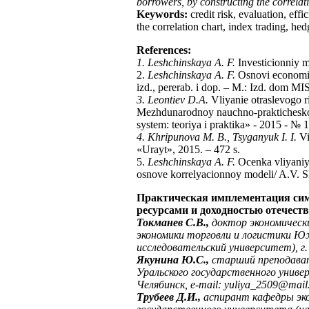
borrowers, by constructing the correlati
Keywords:
credit risk, evaluation, eff
the correlation chart, index trading, hed
References
:
1. Leshchinskaya A. F.
Investicionniy 
2.
Leshchinskaya A. F.
Osnovi economich
izd., pererab. i dop. – M.: Izd. dom MIS
3. Leontiev D.A.
Vliyanie otraslevogo ri
Mezhdunarodnoy nauchno-prakticheskoy
system: teoriya i praktika» - 2015 - № 1
4. Khripunova M. B., Tsyganyuk I. I.
Vi
«Urayt», 2015. – 472 s.
5.
Leshchinskaya A. F.
Ocenka vliyaniya 
osnove korrelyacionnoy modeli/ A.V. S
Практическая имплементация сим
ресурсами и доходностью отечес
Токманев С.В.,
доктор экономическ
экономики торговли и логистики Ю
исследовательский университет),
г
Якунина Ю.С.,
старший преподават
Уральского государственного униве
Челябинск,
e
-
mail
:
yuliya
_2509@
mail
Трубеев Д.И.,
аспирант кафедры эк