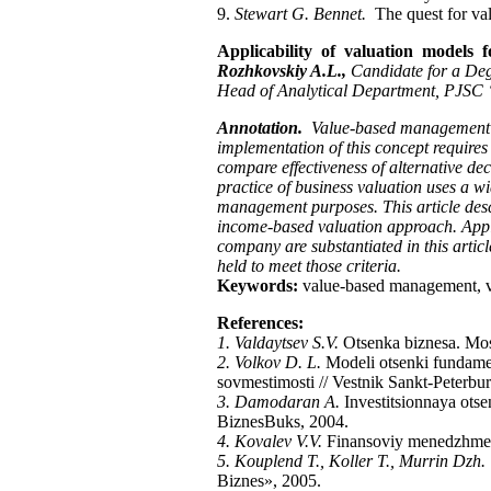
9.
Stewart G. Bennet.
The quest for va
Applicability of valuation models
Rozhkovskiy A.L.,
Candidate for a Deg
Head of Analytical Department, PJ
Annotation.
Value-based management i
implementation of this concept require
compare effectiveness of alternative de
practice of business valuation uses a wi
management purposes. This article descr
income-based valuation approach. Appli
company are substantiated in this artic
held to meet those criteria.
Keywords:
value-based management, va
References
:
1. Valdaytsev S.V.
Otsenka biznesa. Mos
2. Volkov D. L.
Modeli otsenki fundamen
sovmestimosti // Vestnik Sankt-Peterbu
3. Damodaran A.
Investitsionnaya ots
BiznesBuks, 2004.
4. Kovalev V.V.
Finansoviy menedzhment
5. Kouplend T., Koller T., Murrin Dzh.
Biznes», 2005.