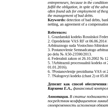
entrepreneurs, because in the conditions
fulfill the obligation, in spite of the 
often found ads for employment of thespe
the management of bad debts.
Keywords:
detection of bad debts, ban
netting, an agreement of a compensatio
References
:
1. Grazdanskii kodeks Rossiiskoi Feder
2. Opredelenie VAS RF ot 06.06.2014
Arbitraznogo suda Vostochno-Sibirsko
3. Postanovlenie Semnadcatogo arbit
po delu № А50-23590/2013.
4. Federalnii zakon ot 26.10.2002 № 12
5. ?Arbitraznii processualnii kodeks o
01.01.2016).
6. ?Postanovlenije prezidiuma VAS ot
7. ?Nalogovyi kodeks (chast 2) ot 05.
Депозит как способ обеспечения
Карзаева Е.А.,
финансовый контро
Аннотация.
В статье поднимается
посредством коэффициентов ликвид
своевременность исполнения обяза