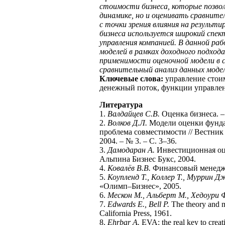
стоимости бизнеса, которые позво
динамике, но и оценивать сравнит
с точки зрения влияния на результ
бизнеса используется широкий спект
управления компанией. В данной ра
моделей в рамках доходного подход
применимости оценочной модели в 
сравнительный анализ данных моде
Ключевые слова:
управление стои
денежный поток, функции управлен
Литература
1.
Валдайцев С.В.
Оценка бизнеса. –
2.
Волков Д.Л.
Модели оценки фунда
проблема совместимости // Вестник
2004. – № 3. – С. 3–36.
3.
Дамодаран А.
Инвестиционная оце
Альпина Бизнес Букс, 2004.
4.
Ковалёв В.В.
Финансовый менеджме
5.
Коупленд Т., Коллер Т., Муррин Д
«Олимп–Бизнес», 2005.
6.
Мескон М., Альберт М., Хедоури 
7.
Edwards E., Bell P.
The theory and m
California Press, 1961.
8.
Ehrbar A.
EVA: the real key to crea