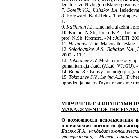
Izdatel'stvo Nizhegorodskogo gosunive
7.
Gorelik V.A., Ushakov I.A.
Issledovan
8. Borgwardt Karl-Heinz. The simplex me
1.
9.
Kalihman I.L.
Linejnaja algebra i pr
10. Kremer N.Sh., Putko B.A., Trishin 
prof. N.Sh. Kremera. - M.: JuNITI, 200
11.
Hazanova L.Je.
Matematicheskoe mo
12.
Solodovnikov A.S., Babajcev V.A., 
2000. - Ch.1.
13.
Tokmanev S.V.
Modeli i metody upr
gumanitarnaja akad. (Akad. VJeGU). -
14.
Bandi B.
Osnovy linejnogo programm
15.
Tokmanev S.V., Levina A.B., Trubee
upravlenija material'nymi resursami: mo
УПРАВЛЕНИЕ
ФИНАНСАМИ
П
MANAGEMENT OF THE FINANC
О возможности использования 
привлечения внешнего финанси
Балюк И.А.,
кандидат экономическ
университета, г. Москва, e-mail: ba