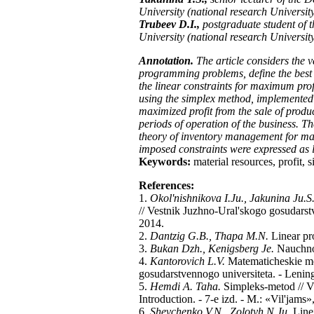
University (national research Universit
Trubeev D.I.,
postgraduate student of 
University (national research Universit
Annotation.
The article considers the v
programming problems, define the best us
the linear constraints for maximum prof
using the simplex method, implemented p
maximized profit from the sale of produ
periods of operation of the business. T
theory of inventory management for ma
imposed constraints were expressed as li
Keywords:
material resources, profit,
References:
1.
Okol'nishnikova I.Ju., Jakunina Ju.S
// Vestnik Juzhno-Ural'skogo gosudarstv
2014.
2.
Dantzig G.B., Thapa M.N.
Linear pr
3.
Bukan Dzh., Kenigsberg Je.
Nauchnoe
4.
Kantorovich L.V.
Matematicheskie met
gosudarstvennogo universiteta. - Lenin
5.
Hemdi A. Taha.
Simpleks-metod // Vv
Introduction. - 7-e izd. - M.: «Vil'jams»
6.
Shevchenko V.N., Zolotyh N.Ju.
Linej