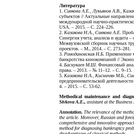
Литература
1.
Сивкова А.Е., Лукьянов А.В., Каза
субъектов // Актуальные направле
международной научно-практическо
USA. – 2015. – С. 224–226.
2.
Казакова Н.А., Сивкова А.Е.
Пробл
Синергия учета, анализа и аудита 
Межвузовский сборник научных тру
проектов. – М., 2014. – С. 273–281.
3.
Ромодановская Н.Б.
Применение м
банкротства кинокомпаний // Эконом
4.
Баснукаев М.Ш.
Финансовый анали
права. – 2013. – № 11–12. – С. 9–15.
5. Казакова Н.А., Кисничян М.Б., Си
предпринимательской деятельности н
4. – 2015. – С. 53-62.
Methodical maintenance and diagno
Sivkova A.E.,
assistant at the Busines
Annotation.
The relevance of the metho
the article. Moreover, Russian and for
comprehensive and innovative approach 
method for diagnosing bankruptcy probab
disadvantages of classical methods.