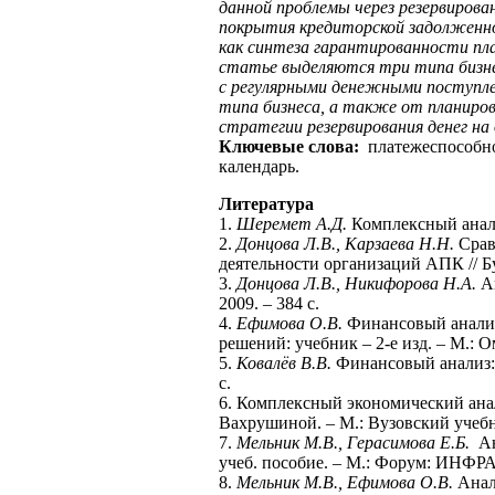
данной проблемы через резервирова
покрытия кредиторской задолженн
как синтеза гарантированности пл
статье выделяются три типа бизне
с регулярными денежными поступл
типа бизнеса, а также от планир
стратегии резервирования денег на
Ключевые слова:
платежеспособнос
календарь.
Литература
1.
Шеремет А.Д.
Комплексный анали
2.
Донцова Л.В., Карзаева Н.Н.
Срав
деятельности организаций АПК // Бух
3.
Донцова Л.В., Никифорова Н.А.
Ан
2009. – 384 с.
4.
Ефимова О.В.
Финансовый анализ
решений: учебник – 2-е изд. – М.: Ом
5.
Ковалёв В.В.
Финансовый анализ: 
с.
6. Комплексный экономический анали
Вахрушиной. – М.: Вузовский учебни
7.
Мельник М.В., Герасимова Е.Б.
Ан
учеб. пособие. – М.: Форум: ИНФРА-
8.
Мельник М.В., Ефимова О.В.
Анали