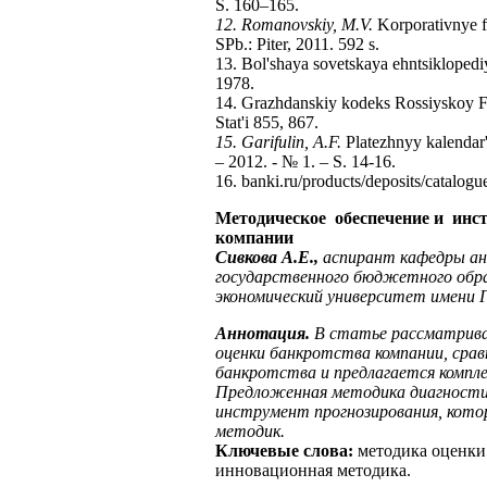
S. 160–165.
12. Romanovskiy, M.V.
Korporativnye f
SPb.: Piter, 2011. 592 s.
13. Bol'shaya sovetskaya ehntsikloped
1978.
14. Grazhdanskiy kodeks Rossiyskoy Fed
Stat'i 855, 867.
15. Garifulin, A.F.
Platezhnyy kalendar'
– 2012. - № 1. – S. 14-16.
16. banki.ru/products/deposits/catalog
Методическое обеспечение и инс
компании
Сивкова А.Е.,
аспирант кафедры ан
государственного бюджетного обра
экономический университет имени Г
Аннотация.
В статье рассматрива
оценки банкротства компании, сра
банкротства и предлагается компл
Предложенная методика диагности
инструмент прогнозирования, кото
методик.
Ключевые слова:
методика оценки 
инновационная методика.