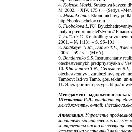
4.
Kolenso Maykl.
Strategiya kayzen dl
M, 2002. – XIV, 175 s. – (Seriya «Men
5.
Masaaki Imai.
Ekonomichnyy podkh
http://books.pchelov.com
6.
Filobokova L.YU.
Byudzhetirovaniye
malym predprinimatel'stvom // Finans
7.
Fal'ko S.G.
Kontrolling: sovremennoye
2001. – № 1(13). – S. 96–101.
8.
Abdikeyev N.M., Dan'ko T.P., Il'dem
2005. – 592 s. – (MVA).
9.
Bondarenko S.S.
Instrumentariy real
otechestvennykh predpriyatiyakh // Ve
10.
Kharlamova T.N., Gerasimov B.I., 
otechestvennyy i zarubezhnyy opyt: mon
Tambov: Izd-vo Tamb. gos. tekhn. un-ta
11. Электронный ресурс: http://ru.wik
Менеджмент задолженности: как 
Шестакова Е.В.,
кандидат юридиче
менеджмент»,
e
-
mail
:
shestakova
.
eka
Аннотация.
Управление проблемно
значительный интерес как для компа
контрагенты часто не возвращают 
несмотря на уплаченный вами аванс