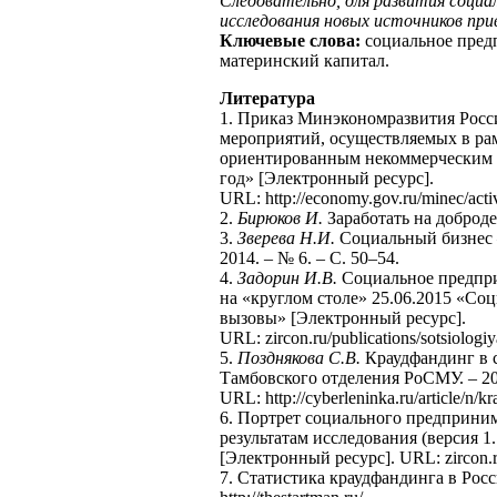
Следовательно, для развития соци
исследования новых источников при
Ключевые слова:
социальное предп
материнский капитал.
Литература
1. Приказ Минэкономразвития Росс
мероприятий, осуществляемых в ра
ориентированным некоммерческим о
год» [Электронный ресурс].
URL: http://economy.gov.ru/minec/acti
2.
Бирюков И.
Заработать на добродет
3.
Зверева Н.И.
Социальный бизнес –
2014. – № 6. – С. 50–54.
4.
Задорин И.В.
Социальное предпри
на «круглом столе» 25.06.2015 «С
вызовы» [Электронный ресурс].
URL: zircon.ru/publications/sotsiologi
5.
Позднякова С.В.
Краудфандинг в с
Тамбовского отделения РоСМУ. – 20
URL: http://cyberleninka.ru/article/n/k
6. Портрет социального предприним
результатам исследования (версия 1
[Электронный ресурс]. URL: zircon.ru
7. Статистика краудфандинга в Рос