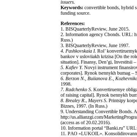
issuers.
Keywords:
convertible bonds, hybrid sec
funding source.
References:
1. BISQuarterlyReview, June 2015.
2. Information agency Cbonds. URL: htt
Russ.)
3. BISQuarterlyReview, June 1997.
4. Pashkovskaia I.
Rol’ konvertiruemykh
bankov v usloviiakh krizisa [On the role
situation]. Finansy, Den’gi, Investitsii
5. Kafiev Y.
Novyi instrument finansirov
corporates]. Rynok tsennykh bumag – Se
6. Berzon N., Buiianova E., Kozhevni
1998.
7. Radchenko S.
Konvertiruemye obligat
of raising capital]. Rynok tsennykh bum
8. Brealey R.
,
Mayers S
. Printsipy kor
Biznes, 1997. (In Russ.)
9. Understanding Convertible Bonds. A
http://us.allianzgi.com/MarketingPro
(access as of 20.02.2016).
10. Information portal “Banki.ru” URL:
11. PАО «LUKOIL». Konsolidirovannaia