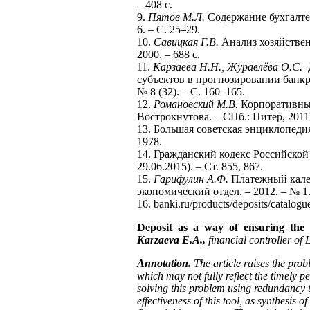
– 408 с.
9.
Пятов М.Л.
Содержание бухгалтерс
6. – С. 25–29.
10.
Савицкая Г.В.
Анализ хозяйствен
2000. – 688 с.
11.
Карзаева Н.Н., Журавлёва О.С.
Д
субъектов в прогнозировании банкро
№ 8 (32). – С. 160–165.
12.
Романовский М.В.
Корпоративные
Вострокнутова. – СПб.: Питер, 2011.
13. Большая советская энциклопедия
1978.
14. Гражданский кодекс Российской 
29.06.2015). – Ст. 855, 867.
15.
Гарифулин А.Ф.
Платежный кален
экономический отдел. – 2012. – № 1.
16. banki.ru/products/deposits/catalog
Deposit as a way of ensuring the
Karzaeva E.A.,
financial controller o
Annotation.
The article raises the prob
which may not fully reflect the timely 
solving this problem using redundancy t
effectiveness of this tool, as synthesis o