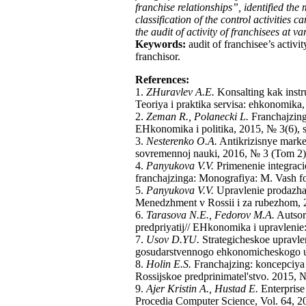
franchise relationships”, identified the 
classification of the control activities 
the audit of activity of franchisees at v
Keywords:
audit of franchisee’s activit
franchisor.
References:
1.
ZHuravlev A.E.
Konsalting kak instru
Teoriya i praktika servisa: ehkonomika, 
2.
Zeman R., Polanecki L.
Franchajzing
EHkonomika i politika, 2015, № 3(6), s
3.
Nesterenko O.A.
Antikrizisnye market
sovremennoj nauki, 2016, № 3 (Tom 2),
4.
Panyukova V.V.
Primenenie integraci
franchajzinga: Monografiya: M. Vash fo
5.
Panyukova V.V.
Upravlenie prodazham
Menedzhment v Rossii i za rubezhom, 2
6.
Tarasova N.E., Fedorov M.A.
Autsor
predpriyatij// EHkonomika i upravlenie: 
7.
Usov D.YU.
Strategicheskoe upravlen
gosudarstvennogo ehkonomicheskogo uni
8.
Holin E.S.
Franchajzing: koncepciya f
Rossijskoe predprinimatel'stvo. 2015, 
9.
Ajer Kristin A., Hustad E.
Enterprise
Procedia Computer Science, Vol. 64, 2