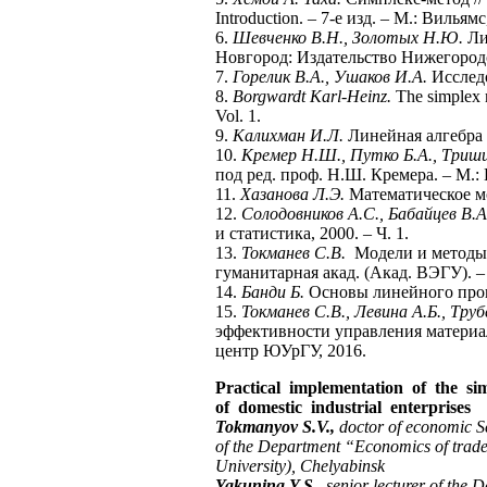
Introduction. – 7-е изд. – М.: Вильямс
6.
Шевченко В.Н., Золотых Н.Ю.
Ли
Новгород: Издательство Нижегородс
7.
Горелик В.А., Ушаков И.А.
Исследо
8.
Borgwardt Karl-Heinz.
The simplex m
Vol. 1.
9.
Калихман И.Л.
Линейная алгебра 
10.
Кремер Н.Ш., Путко Б.А., Триш
под ред. проф. Н.Ш. Кремера. – М.
11.
Хазанова Л.Э.
Математическое мо
12.
Солодовников А.С., Бабайцев В.А
и статистика, 2000. – Ч. 1.
13.
Токманев С.В.
Модели и методы 
гуманитарная акад. (Акад. ВЭГУ). –
14.
Банди Б.
Основы линейного прогр
15.
Токманев С.В., Левина А.Б., Труб
эффективности управления материа
центр ЮУрГУ, 2016.
Practical implementation of the si
of domestic industrial enterprises
Tokmanyov S.V.,
doctor of economic Sc
of the Department “Economics of trade a
University), Chelyabinsk
Yakunina Y.S.,
senior lecturer of the 