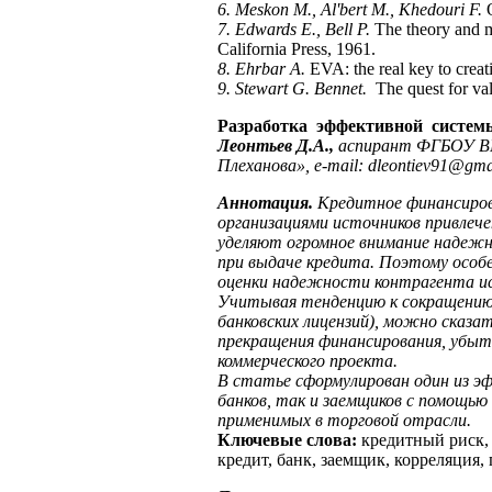
6. Meskon M., Al'bert M., Khedouri F.
7. Edwards E., Bell P.
The theory and m
California Press, 1961.
8. Ehrbar A.
EVA: the real key to crea
9. Stewart G. Bennet.
The quest for va
Разработка эффективной систем
Леонтьев Д.А.,
аспирант ФГБОУ ВП
Плеханова»,
e
-
mail
:
dleontiev
91@
gma
Аннотация.
Кредитное финансирова
организациями источников привлече
уделяют огромное внимание надежн
при выдаче кредита. Поэтому особ
оценки надежности контрагента ис
Учитывая тенденцию к сокращению 
банковских лицензий), можно сказа
прекращения финансирования, убыт
коммерческого проекта.
В статье сформулирован один из э
банков, так и заемщиков с помощью
применимых в торговой отрасли.
Ключевые слова:
кредитный риск, 
кредит, банк, заемщик, корреляция,