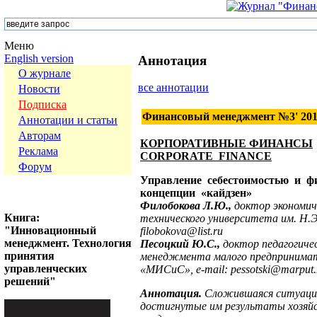
Меню
English version
Аннотация
О журнале
все аннотации
Новости
Подписка
Финансовый менеджмент №3' 20
Аннотации и статьи
Авторам
КОРПОРАТИВНЫЕ ФИНАНСЫ
Реклама
CORPORATE FINANCE
Форум
Управление себестоимостью и 
концепции «кайдзен»
Филобокова Л.Ю.,
доктор экономич
Книга:
технического университета им. Н.Э
"Инновационный
filobokova@list.ru
менеджмент. Технология
Песоцкий Ю.С.,
доктор педагогичес
принятия
менеджмента малого предпринимат
управленческих
«МИСиС»,
e
-
mail
:
pessotski
@
marput
.
решений"
Аннотация.
Сложившаяся ситуация
достигнутые им результаты хозяйс