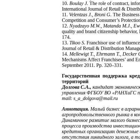
10.
Boulay J.
The role of contract, inf
International Journal of Retail & Dist
11.
Velentzas J., Broni G.
The Business 
Competition and Consumer’s Protection
12.
Nyadzayo M.W., Matanda M.J., Ew
quality and brand citizenship behavior
174.
13.
Tikoo S.
Franchisor use of influence 
Journal of Retail & Distribution Manag
14.
Mellewigt T., Ehrmann T., Decker 
Mechanisms Affect Franchisees’ and Emp
September 2011. Pp. 320–331.
Государственная поддержка кре
территорий
Долгова С.А.,
кандидат экономичес
управления ФГБОУ ВО «РАНХиГС пр
mail
:
s
_
a
_
dolgova
@
mail
.
ru
Аннотация.
Малый бизнес в аграрн
агропродовольственного рынка в к
Динамичное развитие малого бизнес
процесса производства инвестицион
кредитных организациях денежные с
отсутствия ликвидного залога, а т