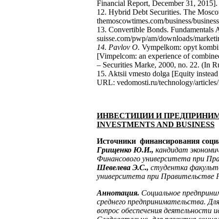
Financial Report, December 31, 2015]. 
12. Hybrid Debt Securities. The Mos
themoscowtimes.com/business/business_f
13. Convertible Bonds. Fundamentals A
suisse.com/pwp/am/downloads/marketin
14. Pavlov
О
.
Vympelkom: opyt kombini
[Vimpelcom: an experience of combine
– Seсurities Marke, 2000, no. 22. (In R
15. Aktsii vmesto dolga [Equity inste
URL: vedomosti.ru/technology/articles
ИНВЕСТИЦИИ И ПРЕДПРИНИ
INVESTMENTS AND BUSINESS
Источники финансирования соци
Грищенко Ю.И.,
кандидат экономи
Финансового университета при Пр
Шевелева Э.С.,
студентка факульт
университета при Правительстве
Аннотация.
Социальное предприним
среднего предпринимательства. Для
вопрос обеспечения деятельности и