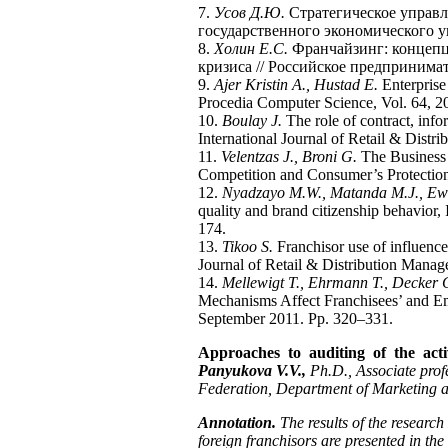
7.
Усов Д.Ю.
Стратегическое управл
государственного экономического ун
8.
Холин Е.С.
Франчайзинг: концепц
кризиса // Российское предпринимате
9.
Ajer Kristin A., Hustad E.
Enterprise
Procedia Computer Science, Vol. 64, 2
10.
Boulay J.
The role of contract, inf
International Journal of Retail & Dist
11.
Velentzas J., Broni G.
The Business 
Competition and Consumer’s Protection
12.
Nyadzayo M.W., Matanda M.J., Ew
quality and brand citizenship behavior
174.
13.
Tikoo S.
Franchisor use of influence 
Journal of Retail & Distribution Manag
14.
Mellewigt T., Ehrmann T., Decker 
Mechanisms Affect Franchisees’ and Emp
September 2011. Pp. 320–331.
Approaches to auditing of the activ
Panyukova V.V.,
Ph.D., Associate prof
Federation, Department of Marketing a
Annotation.
The results of the research 
foreign franchisors are presented in the