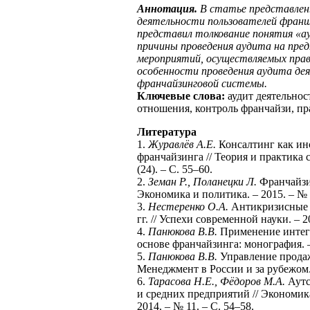
Аннотация.
В статье представлен
деятельности пользователей фран
представил толкование понятия «а
причины проведения аудита на пре
мероприятий, осуществляемых пра
особенности проведения аудита де
франчайзинговой системы.
Ключевые слова:
аудит деятельнос
отношения, контроль франчайзи, п
Литература
1.
Журавлёв А.Е.
Консалтинг как ин
франчайзинга // Теория и практика 
(24). – С. 55–60.
2.
Земан Р., Поланецки Л.
Франчайзин
Экономика и политика. – 2015. – № 3
3.
Нестеренко О.А.
Антикризисные м
гг. // Успехи современной науки. – 20
4.
Панюкова В.В.
Применение интег
основе франчайзинга: монография. –
5.
Панюкова В.В.
Управление продаж
Менеджмент в России и за рубежом. 
6.
Тарасова Н.Е., Фёдоров М.А.
Аутс
и средних предприятий // Экономик
2014. – № 11. – С. 54–58.