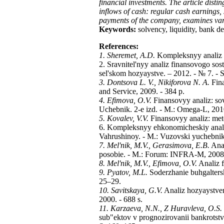
financial investments. The article dist
inflows of cash: regular cash earnings,
payments of the company, examines vari
Keywords:
solvency, liquidity, bank de
References
:
1. Sheremet, A.D.
Kompleksnyy analiz h
2. Sravnitel'nyy analiz finansovogo sos
sel'skom hozyaystve. – 2012. - № 7. - 
3. Dontsova L. V., Nikiforova N. A.
Fin
and Service, 2009. - 384 p.
4. Efimova, O.V.
Finansovyy analiz: so
Uchebnik. 2-e izd. - M.: Omega-L, 2010
5. Kovalev, V.V.
Finansovyy analiz: metod
6. Kompleksnyy ehkonomicheskiy analiz
Vahrushinoy. - M.: Vuzovski yuchebnik,
7. Mel'nik, M.V., Gerasimova, E.B.
Anal
posobie. - M.: Forum: INFRA-M, 2008.
8. Mel'nik, M.V., Efimova, O.V.
Analiz f
9. Pyatov, M.L.
Soderzhanie buhgaltersk
25–29.
10. Savitskaya, G.V.
Analiz hozyaystven
2000. - 688 s.
11. Karzaeva, N.N., Z Huravleva, O.S.
sub"ektov v prognozirovanii bankrotstva