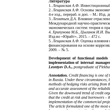
Литература
1.
Лещинская А.Ф.
Инвестиционный м
2.
Лещинская А.Ф.
Основы экономиче
4-е изд., перераб. и доп. – М.: Изд.
3.
Леонтьев Д.А.
Влияние отраслевог
Международной научно-практическ
экономических систем: теория и пра
4.
Хрипунова М.Б., Цыганок И.И.
Вы
Изд-во «Юрайт», 2015. – 472 с.
5.
Лещинская А.Ф.
Оценка влияния 
финансирования на основе корреля
2009. – № 5.
Development of functional models f
implementation of internal manage
Leontyev D.A.,
postgraduate of Plekha
Annotation.
Credit financing is one of 
in Russia. Under these circumstances, ba
methods of hedging risks arising from the
and accurate assessment of the reliabili
Given the downward trend of credit orga
that the credit at risk and borrowers – t
implementation of the commercial proje
The article formulated one of the most e