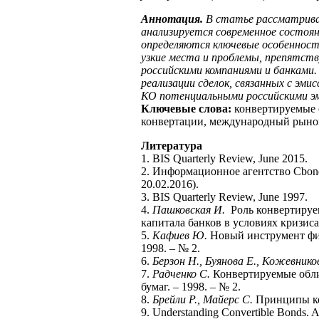
Аннотация.
В статье рассматрива
анализируется современное состоян
определяются ключевые особенност
узкие места и проблемы, препятст
российскими компаниями и банками.
реализации сделок, связанных с эм
КО потенциальными российскими 
Ключевые слова:
конвертируемые 
конвертации, международный рынок
Литература
1. BIS Quarterly Review, June 2015.
2. Информационное агентство Cbonds.
20.02.2016).
3. BIS Quarterly Review, June 1997.
4.
Пашковская И.
Роль конвертируе
капитала банков в условиях кризиса
5.
Кафиев Ю.
Новый инструмент фин
1998. – № 2.
6.
Берзон Н., Буянова Е., Кожевнико
7.
Радченко С.
Конвертируемые обли
бумаг. – 1998. – № 2.
8.
Брейли Р., Майерс С.
Принципы ко
9. Understanding Convertible Bonds. A