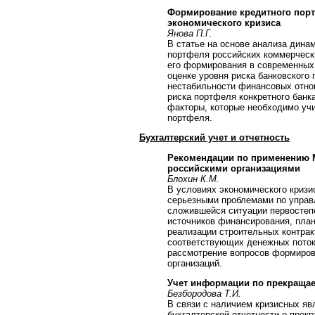
Формирование кредитного порт
экономического кризиса
Янова П.Г.
В статье на основе анализа динам
портфеля российских коммерческ
его формирования в современных
оценке уровня риска банковского
нестабильности финансовых отно
риска портфеля конкретного банк
факторы, которые необходимо уч
портфеля.
Бухгалтерский учет и отчетность
Рекомендации по применению М
российскими организациями
Блохин К.М.
В условиях экономического кризи
серьезными проблемами по управ
сложившейся ситуации первостеп
источников финансирования, план
реализации строительных контрак
соответствующих денежных поток
рассмотрение вопросов формиров
организаций.
Учет информации по прекращае
Безбородова Т.И.
В связи с наличием кризисных яв
бухгалтерской отчетности о прек