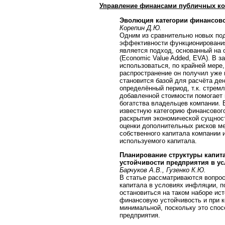
Управление финансами публичных к
Эволюция категории финансово
Корепин Д.Ю.
Одним из сравнительно новых под
эффективности функционирования
является подход, основанный на 
(Economic Value Added, EVA). В 
использоваться, по крайней мере,
распространение он получил уже в
становится базой для расчёта де
определённый период, т.к. стрем
добавленной стоимости помогает
богатства владельцев компании. 
известную категорию финансового
раскрытия экономической сущност
оценки дополнительных рисков м
собственного капитала компании 
используемого капитала.
Планирование структуры капит
устойчивости предприятия в у
Барчуков А.В., Гузенко К.Ю.
В статье рассматриваются вопро
капитала в условиях инфляции, 
остановиться на таком наборе ис
финансовую устойчивость и при к
минимальной, поскольку это спо
предприятия.