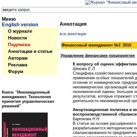
Меню
Аннотация
English version
О журнале
все аннотации
Новости
Подписка
Финансовый менеджмент №
1
' 2010
Аннотации и статьи
Управление финансами предприятия
Авторам
К вопросу об оценке эффектив
Реклама
Шекова Е.Л.
Форум
Специфика хозяйственного механ
применения особых показателей д
отличие от коммерческих предпр
некоммерческих организаций носи
экономической оценки, большое з
Книга: "Инновационный
результатов, которые отражают с
менеджмент. Технология
деятельности некоммерческой орг
принятия управленческих
решений"
Амортизационная политика и м
воспроизводственной сбаланси
Барткова Н.Н.
В статье на основе расширенного 
разрабатываются методические о
сбалансированности предприятия.