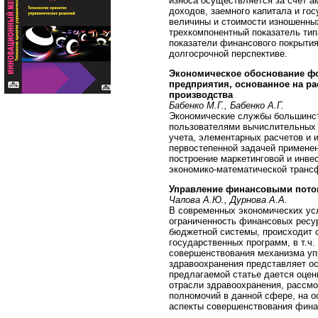
износа осуществляется за счет а
доходов, заемного капитала и го
величины и стоимости изношенны
трехкомпонентный показатель тип
показатели финансового покрытия
долгосрочной перспективе.
Экономическое обоснование ф
предприятия, основанное на ра
производства
Бабенко М.Г., Бабенко А.Г.
Экономические службы большинст
пользователями вычислительных с
учета, элементарных расчетов и 
первостепенной задачей примене
построение маркетинговой и инве
экономико-математической транс
Управление финансовыми поток
Чалова А.Ю., Дурнова А.А.
В современных экономических ус
ограниченность финансовых ресу
бюджетной системы, происходит 
государственных программ, в т.ч
совершенствования механизма уп
здравоохранения представляет о
предлагаемой статье дается оце
отрасли здравоохранения, рассм
полномочий в данной сфере, на о
аспекты совершенствования фина