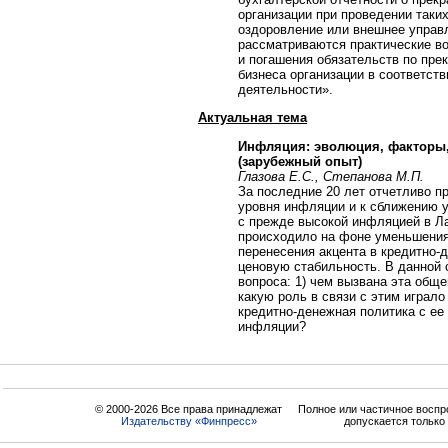
организации при проведении таки
оздоровление или внешнее управл
рассматриваются практические во
и погашения обязательств по пре
бизнеса организации в соответст
деятельности».
Актуальная тема
Инфляция: эволюция, факторы,
(зарубежный опыт)
Глазова Е.С., Степанова М.П.
За последние 20 лет отчетливо 
уровня инфляции и к сближению 
с прежде высокой инфляцией в Ла
происходило на фоне уменьшения
перенесения акцента в кредитно-
ценовую стабильность. В данной 
вопроса: 1) чем вызвана эта общ
какую роль в связи с этим играло
кредитно-денежная политика с ее
инфляции?
© 2000-2026 Все права принадлежат
Полное или частичное воспр
Издательству «Финпресс»
допускается только