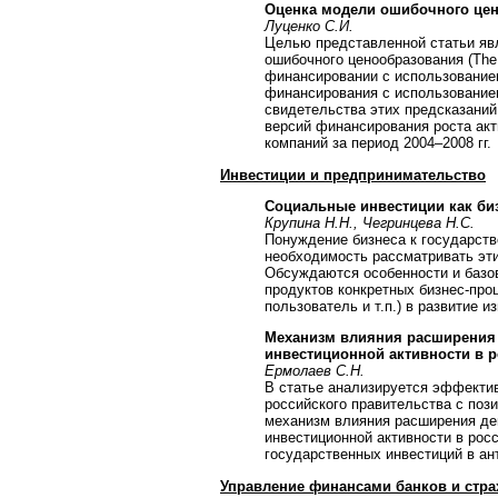
Оценка модели ошибочного це
Луценко С.И.
Целью представленной статьи яв
ошибочного ценообразования (The 
финансировании с использованием
финансирования с использованием
свидетельства этих предсказаний
версий финансирования роста акт
компаний за период 2004–2008 гг.
Инвестиции и предпринимательство
Социальные инвестиции как би
Крупина Н.Н., Чегринцева Н.С.
Понуждение бизнеса к государств
необходимость рассматривать эти
Обсуждаются особенности и базов
продуктов конкретных бизнес-проц
пользователь и т.п.) в развитие 
Механизм влияния расширения 
инвестиционной активности в 
Ермолаев С.Н.
В статье анализируется эффекти
российского правительства с пози
механизм влияния расширения де
инвестиционной активности в рос
государственных инвестиций в ан
Управление финансами банков и стра