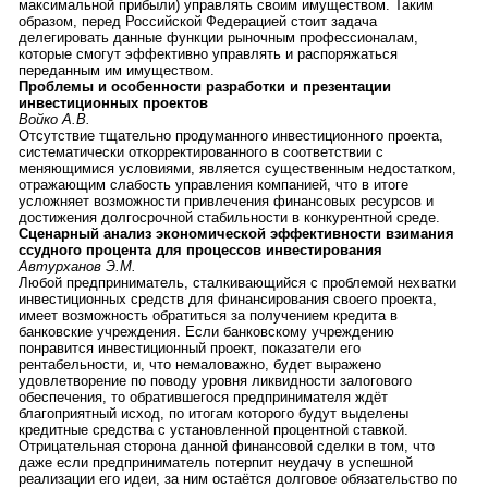
максимальной прибыли) управлять своим имуществом. Таким
образом, перед Российской Федерацией стоит задача
делегировать данные функции рыночным профессионалам,
которые смогут эффективно управлять и распоряжаться
переданным им имуществом.
Проблемы и особенности разработки и презентации
инвестиционных проектов
Войко А.В.
Отсутствие тщательно продуманного инвестиционного проекта,
систематически откорректированного в соответствии с
меняющимися условиями, является существенным недостатком,
отражающим слабость управления компанией, что в итоге
усложняет возможности привлечения финансовых ресурсов и
достижения долгосрочной стабильности в конкурентной среде.
Сценарный анализ экономической эффективности взимания
ссудного процента для процессов инвестирования
Автурханов Э.М.
Любой предприниматель, сталкивающийся с проблемой нехватки
инвестиционных средств для финансирования своего проекта,
имеет возможность обратиться за получением кредита в
банковские учреждения. Если банковскому учреждению
понравится инвестиционный проект, показатели его
рентабельности, и, что немаловажно, будет выражено
удовлетворение по поводу уровня ликвидности залогового
обеспечения, то обратившегося предпринимателя ждёт
благоприятный исход, по итогам которого будут выделены
кредитные средства с установленной процентной ставкой.
Отрицательная сторона данной финансовой сделки в том, что
даже если предприниматель потерпит неудачу в успешной
реализации его идеи, за ним остаётся долговое обязательство по