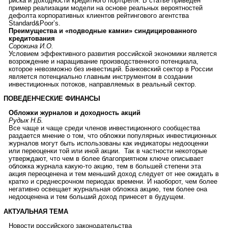
риска и доходности кредитного портфеля. В статье приведен
пример реализации модели на основе реальных вероятностей
дефолта корпоративных клиентов рейтингового агентства
Standard&Poor’s.
Преимущества и «подводные камни» синдицированного
кредитования
Сорокина И.О.
Условием эффективного развития российской экономики является
возрождение и наращивание производственного потенциала,
которое невозможно без инвестиций. Банковский сектор в России
является потенциально главным инструментом в создании
инвестиционных потоков, направляемых в реальный сектор.
ПОВЕДЕНЧЕСКИЕ ФИНАНСЫ
Обложки журналов и доходность акций
Рудык Н.Б.
Все чаще и чаще среди членов инвестиционного сообщества
раздается мнение о том, что обложки популярных инвестиционных
журналов могут быть использованы как индикаторы недооценки
или переоценки той или иной акции. Так в частности некоторые
утверждают, что чем в более благоприятном ключе описывает
обложка журнала какую-то акцию, тем в большей степени эта
акция переоценена и тем меньший доход следует от нее ожидать в
кратко и среднесрочном периодах времени. И наоборот, чем более
негативно освещает журнальная обложка акцию, тем более она
недооценена и тем больший доход принесет в будущем.
АКТУАЛЬНАЯ ТЕМА
Новости российского законодательства