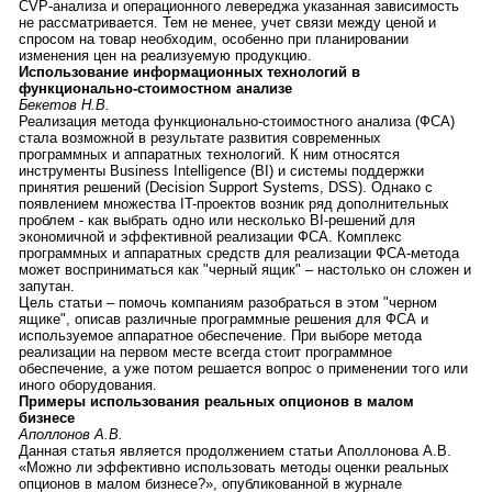
CVP-анализа и операционного левереджа указанная зависимость
не рассматривается. Тем не менее, учет связи между ценой и
спросом на товар необходим, особенно при планировании
изменения цен на реализуемую продукцию.
Использование информационных технологий в
функционально-стоимостном анализе
Бекетов Н.В.
Реализация метода функционально-стоимостного анализа (ФСА)
стала возможной в результате развития современных
программных и аппаратных технологий. К ним относятся
инструменты Business Intelligence (BI) и системы поддержки
принятия решений (Decision Support Systems, DSS). Однако с
появлением множества IT-проектов возник ряд дополнительных
проблем - как выбрать одно или несколько BI-решений для
экономичной и эффективной реализации ФСА. Комплекс
программных и аппаратных средств для реализации ФСА-метода
может восприниматься как "черный ящик" – настолько он сложен и
запутан.
Цель статьи – помочь компаниям разобраться в этом "черном
ящике", описав различные программные решения для ФСА и
используемое аппаратное обеспечение. При выборе метода
реализации на первом месте всегда стоит программное
обеспечение, а уже потом решается вопрос о применении того или
иного оборудования.
Примеры использования реальных опционов в малом
бизнесе
Аполлонов А.В.
Данная статья является продолжением статьи Аполлонова А.В.
«Можно ли эффективно использовать методы оценки реальных
опционов в малом бизнесе?», опубликованной в журнале