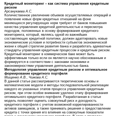
Кредитный мониторинг – как система управления кредитным
риском
Арсанукаева А.С.
Количественное увеличение объемов осуществляемых операций и
появление новых форм кредитных отношений на фоне
меняющихся регулирующих норм требуют от банков повышения
качества управления кредитной деятельностью и пересмотра
подходов, положенных в основу формирования кредитного
мониторинга, который, являясь одной из важнейших
составляющих кредитной политики, должен адаптировать новые
экономические условия и потребности субъектов экономической
жизни к общей стратегии развития банка и разработать адекватные
стандарты управления кредитным процессом и кредитным риском.
Кредитный мониторинг в коммерческом баке может быть
эффективным только если он является научно обоснованным и
формируется в соответствии с законами экономики и
закономерностями управления деятельностью банка.
Методология управления кредитным риском и оптимальное
формирование кредитного портфеля
Мищенко А.В., Чижова А.С.
В данной статье рассматриваются теоретические основы и
математические модели и методы последовательной реализации
каждого из указанных этапов процесса управления кредитным
риском, при этом особое внимание уделено этапу формирования
оптимального кредитного портфеля. Разработанная в статье
модель позволяет оценить совокупный риск и доходность
кредитного портфеля с учетом возможной коррелированности
активов заемщиков, а также принимать решения о предоставлении
кредита с точки зрения его влияния на совокупные показатели