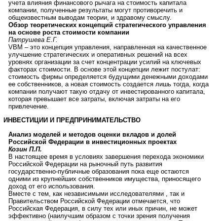
учета влияния финансового рычага на стоимость капитала
компании, полученные результаты могут противоречить и
общеизвестным выводам теории, и здравому смыслу.
Обзор теоретических концепций стратегического управления
на основе роста стоимости компании
Патрушева Е.Г.
VBM – это концепция управления, направленная на качественное
улучшение стратегических и оперативных решений на всех
уровнях организации за счет концентрации усилий на ключевых
факторах стоимости. В основе этой концепции лежит постулат:
стоимость фирмы определяется будущими денежными доходами
ее собственников, а новая стоимость создается лишь тогда, когда
компании получают такую отдачу от инвестированного капитала,
которая превышает все затраты, включая затраты на его
привлечение.
ИНВЕСТИЦИИ И ПРЕДПРИНИМАТЕЛЬСТВО
Анализ моделей и методов оценки вкладов и долей
Российской Федерации в инвестиционных проектах
Козин П.П.
В настоящее время в условиях завершения перехода экономики
Российской Федерации на рыночный путь развития
государственно-публичные образования пока еще остаются
одними из крупнейших собственников имущества, приносящего
доход от его использования.
Вместе с тем, как независимыми исследователями , так и
Правительством Российской Федерации отмечается, что
Российская Федерация, в силу тех или иных причин, не может
эффективно (наилучшим образом с точки зрения получения