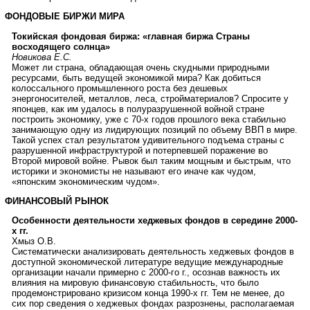
ФОНДОВЫЕ БИРЖИ МИРА
Токийская фондовая биржа: «главная биржа Страны
восходящего солнца»
Новикова Е.С.
Может ли страна, обладающая очень скудными природными
ресурсами, быть ведущей экономикой мира? Как добиться
колоссального промышленного роста без дешевых
энергоносителей, металлов, леса, стройматериалов? Спросите у
японцев, как им удалось в полуразрушенной войной стране
построить экономику, уже с 70-х годов прошлого века стабильно
занимающую одну из лидирующих позиций по объему ВВП в мире.
Такой успех стал результатом удивительного подъема страны с
разрушенной инфраструктурой и потерпевшей поражение во
Второй мировой войне. Рывок был таким мощным и быстрым, что
историки и экономисты не называют его иначе как чудом,
«японским экономическим чудом».
ФИНАНСОВЫЙ РЫНОК
Особенности деятельности хеджевых фондов в середине 2000-
х гг.
Хмыз О.В.
Систематически анализировать деятельность хеджевых фондов в
доступной экономической литературе ведущие международные
организации начали примерно с 2000-го г., осознав важность их
влияния на мировую финансовую стабильность, что было
продемонстрировано кризисом конца 1990-х гг. Тем не менее, до
сих пор сведения о хеджевых фондах разрознены, располагаемая