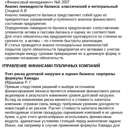
«Финансовый менеджмент» №6 2007
Анализ ликвидности баланса: классический и интегральный
Спицкий А.В.
Анализ ликвидности баланса представляет собой одно из
приоритетных направлений углубленного анализа финансового
состояния предприятия.
Определение ликвидности баланса предполагает сопоставление
элементов актива и пассива баланса и оценку их соответствия.
Для этого обязательства предприятия группируются по степени их
срочности, а активы – по степени быстроты реализации.
В статье проводится анализ потенциальных возможностей
покрытия групп обязательств предприятия его активами с учетом
корреляции между сроками превращения их в денежную форму и
сроками погашения обязательств.
УПРАВЛЕНИЕ ФИНАНСАМИ ПУБЛИЧНЫХ КОМПАНИЙ
Учет риска долговой нагрузки в оценке бизнеса: сюрпризы
формулы Хамады
Ибрагимов Р. Г.
Прямым следствием решений о выборе источников
финансирования бизнеса является изменение финансового риска
акционеров в результате изменения уровня долговой нагрузки.
Вслед за изменением риска меняется и стоимость капитала
компании, отражая связь между требуемым уровнем доходности
инвестиций и их риском. Расчет стоимости капитала является
необходимым этапом процедуры оценивания компаний и их ценных
бумаг, и для этого целесообразно использовать финансовые
модели, адекватные условиям стоящей перед аналитиком задачи.
Иначе, как например в случае применения формулы Хамады для