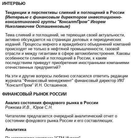
ИНТЕРВЬЮ
Тенденции и перспективы слияний и поглощений в России
(Интервью с финансовым директором инвестиционно-
консалтинговой группы "КонсалтПром" Игорем
Николаевичем Осташенковым)
Тема слияний и поглощений, не теряющая своей актуальности,
активно обсуждается на страницах деловых и периодических
изданий. Процессы мирного и враждебного объединений компаний
происходят не только в нефтяной промышленности, газовой
отрасли и между гигантами в сфере автомобилестроения. Каковы
особенности слияний и поглощений в России, к каким
последствиям приведут приобретения иностранными компаниями
отечественных предприятий?
На эти и другие вопросы любезно согласился ответить редакции
журнала "Финансовый менеджмент" финансовый директор ИКГ
"КонсалтПром" И.Н. Осташенков.
ФИНАНСОВЫЙ РЫНОК РОССИИ
Анализ состояния фондового рынка в России
Рожкова И.В., Юров С.Н.
Читателям предлагается очередной аналитический отчет о
состоянии фондового рынка России и его составляющих.
Аналитика