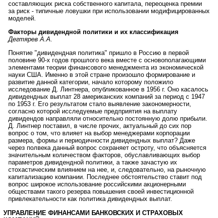
составляющих риска собственного капитала, переоценка премии
за риск - типичные ловушки при использовании модифицированных
моделей.
Факторы дивидендной политики и их классификация
Дегтярев А.А.
Понятие "дивидендная политика" пришло в Россию в первой
половине 90-х годов прошлого века вместе с основополагающими
элементами теории финансового менеджмента из экономической
науки США. Именно в этой стране произошло формирование и
развитие данной категории, начало которому положило
исследование Д. Линтнера, опубликованное в 1956 г. Оно касалось
дивидендных выплат 28 американских компаний за период с 1947
по 1953 г. Его результатом стало выявление закономерности,
согласно которой исследуемые предприятия на выплату
дивидендов направляли относительно постоянную долю прибыли.
Д. Линтнер поставил, в числе прочих, актуальный до сих пор
вопрос о том, что влияет на выбор менеджерами корпорации
размера, формы и периодичности дивидендных выплат? Даже
через полвека данный вопрос сохраняет остроту, что объясняется
значительным количеством факторов, обуславливающих выбор
параметров дивидендной политики, а также зачастую их
стохастическим влиянием на нее, и, следовательно, на рыночную
капитализацию компании. Последнее обстоятельство ставит под
вопрос широкое использование российскими акционерными
обществами такого резерва повышения своей инвестиционной
привлекательности как политика дивидендных выплат.
УПРАВЛЕНИЕ ФИНАНСАМИ БАНКОВСКИХ И СТРАХОВЫХ