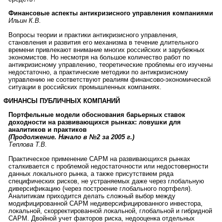
Финансовые аспекты антикризисного управления компаниями
Ильин К.В.
Вопросы теории и практики антикризисного управления,
становления и развития его механизма в течение длительного
времени привлекают внимание многих российских и зарубежных
экономистов. Но несмотря на большое количество работ по
антикризисному управлению, теоретические проблемы его изучены
недостаточно, а практические методики по антикризисному
управлению не соответствуют реалиям финансово-экономической
ситуации в российских промышленных компаниях.
ФИНАНСЫ ПУБЛИЧНЫХ КОМПАНИЙ
Портфельные модели обоснования барьерных ставок
доходности на развивающихся рынках: ловушки для
аналитиков и практиков
(Продолжение. Начало в №2 за 2005 г.)
Теплова Т.В.
Практическое применение САРМ на развивающихся рынках
сталкивается с проблемой недостаточности или недостоверности
данных локального рынка, а также присутствием ряда
специфических рисков, не устраняемых даже через глобальную
диверсификацию (через построение глобального портфеля).
Аналитикам приходится делать сложный выбор между
модифицированной САРМ недиверсифицированного инвестора,
локальной, скорректированной локальной, глобальной и гибридной
САРМ. Двойной учет факторов риска, недооценка отдельных