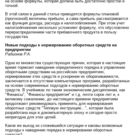
на основе формулы, которая должна быть достаточно простой и
точной.
В этой связи в данной статье приводятся формулы плановой
(прогнозной) величины прибыли, а сама прибыль рассматривается
как функция дохода, расхода и налогообложения. При этом учет
налогообложения несколько усложняет формулу, что обусловлено
перераспределением части прибавочного продукта в пользу
государства.
Новые подходы к нормированию оборотных средств на
предприятии
Радионов Р.А.
Одна из множества существующих причин, которая в настоящее
время тормозит наведение определенного порядка в управлении
оборотными средствами на российских предприятиях,
нормировании этих средств и ускорении их оборачиваемости,
заключается в отсутствии компьютерных программ, разработанных
на основе современных подходов к нормированию оборотных
средств. В учебниках по таким экономическим дисциплинам, как
"Финансы", "Финансы предприятия" и т.д. почти сорок лет и, к
великому сожалению, до настоящего времени предприятиям
продолжают рекомендовать применять для нормирования
оборотных средств "Типовую инструкцию...", которая была
разработана еще в докомпьютерную эпоху и сегодня просто
непригодна для этих целей.
Каков же выход из сложившейся ситуации и каковы возможные
подходы к наведению порядка в нормировании оборотных
средств?