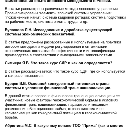
заимствования опыта японского менеджмента в России.
В статье рассмотрены различные методы японского управления.
Проанализированы элементы японской системы управления:
"пожизненный найм"; система кадровой ротации; система подготовки
на рабочем месте; система оплаты труда; и др.
Булгакова Л.Н. Исследование и доработка существующей
системы экономических показателей.
В статье предложены разработанные и используемые на практики
автором методики и модели регулирования и оптимизации
экономических показателей эффективности и интенсификации
производства в соответствии с выведенными зависимостями.
Симчера Я.В. Что такое курс СДР и как он определяется?
В статье рассматривается: что такое курс СДР; где он используется
и как рассчитывается.
Бурцев В.В. Основной конкурентный потенциал страны -
системы в условиях финансовой транс национализации.
В данной статье вопросы: финансовая транснационализация и ее
участника; новые факторы геоэкономической борьбы в условиях
финансовой транс национализации; параметры и механизм
размещения облигационного займа; страна-система и ее
капитализация как конкурентный потенциал в геоэкономической
борьбе.
Абрютина М.С. В какую яму попало ТОО "Прима" (как и многие