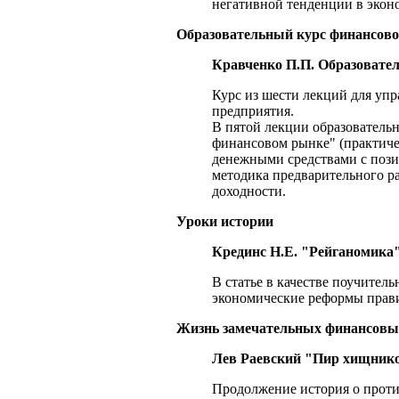
негативной тенденции в экон
Образовательный курс финансов
Кравченко П.П. Образовате
Курс из шести лекций для у
предприятия.
В пятой лекции образовательн
финансовом рынке" (практичес
денежными средствами с пози
методика предварительного р
доходности.
Уроки истории
Крединс Н.Е. "Рейганомика
В статье в качестве поучител
экономические реформы правит
Жизнь замечательных финансовы
Лев Раевский "Пир хищник
Продолжение история о прот