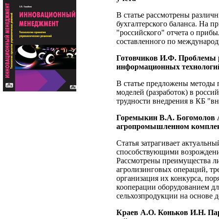
В статье рассмотрены различ
бухгалтерского баланса. На п
"российского" отчета о прибы
составленного по международ
Готовчиков И.Ф. Проблемы р
информационных технологий
В статье предложены методы 
моделей (разработок) в росс
трудности внедрения в КБ "в
Горемыкин В.А. Богомолов 
агропромышленном компле
Статья затрагивает актуальны
способствующими возрождени
Рассмотрены преимущества ли
агролизинговых операций, тр
организация их конкурса, по
кооперации оборудованием дл
сельхозпродукции на основе 
Краев А.О. Коньков И.Н. П