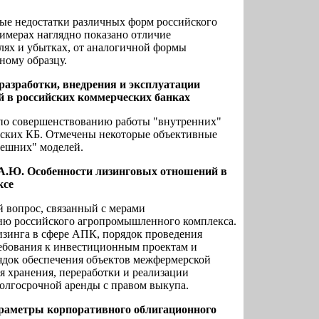
ные недостатки различных форм российского
римерах наглядно показано отличие
лях и убытках, от аналогичной формы
ному образцу.
азработки, внедрения и эксплуатации
 в российских коммерческих банках
по совершенствованию работы "внутренних"
ийских КБ. Отмечены некоторые объективные
нешних" моделей.
А.Ю. Особенности лизинговых отношений в
ксе
й вопрос, связанный с мерами
ю российского агропромышленного комплекса.
зинга в сфере АПК, порядок проведения
ебования к инвестиционным проектам и
рядок обеспечения объектов межфермерской
я хранения, переработки и реализации
долгосрочной аренды с правом выкупа.
араметры корпоративного облигационного