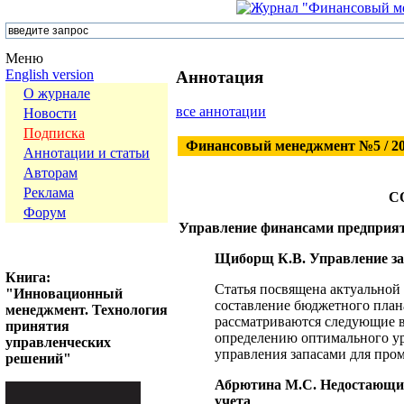
Меню
English version
Аннотация
О журнале
все аннотации
Новости
Подписка
Финансовый менеджмент №5 / 2
Аннотации и статьи
Авторам
Реклама
С
Форум
Управление финансами предприя
Щиборщ К.В. Управление з
Книга:
Статья посвящена актуальной
"Инновационный
составление бюджетного план
менеджмент. Технология
рассматриваются следующие в
принятия
определению оптимального ур
управленческих
управления запасами для про
решений"
Абрютина М.С. Недостающие
учета