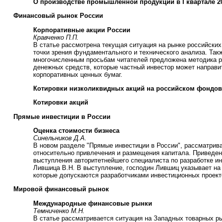
О производстве промышленной продукции в I квартале 20
Финансовый рынок России
Корпоративные акции России
Кравченко П.П.
В статье рассмотрена текущая ситуация на рынке российских
точки зрения фундаментального и технического анализа. Такж
многочисленным просьбам читателей предложена методика 
денежных средств, которые частный инвестор может направит
корпоративных ценных бумаг.
Котировки низколиквидных акций на российском фондо
Котировки акций
Прямые инвестиции в России
Оценка стоимости бизнеса
Синельников Д.А.
В новом разделе "Прямые инвестиции в России", рассматрив
относительно привлечения и размещения капитала. Приведе
выступления авторитетнейшего специалиста по разработке и
Лившица В.Н. В выступление, господин Лившиц указывает на
которые допускаются разработчиками инвестиционных проект
Мировой финансовый рынок
Международные финансовые рынки
Темниченко М.Н.
В статье рассматривается ситуация на Западных товарных р