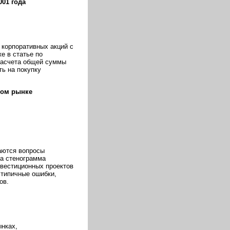
01 года
 корпоративных акций с
е в статье по
расчета общей суммы
ь на покупку
вом рынке
аются вопросы
на стенограмма
нвестиционных проектов
 типичные ошибки,
ов.
ынках,