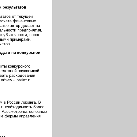
 результатов
татов от текущей
расчета финансовых
атье автор делает на
ельности предприятия,
з убыточности, порог
тными примерами,
четов.
дств на конкурсной
кты конкурсного
 сложной наукоемкой
вать расходования
 объемы работ и
м в России лизинга. В
ют необходимость более
. Рассмотрены: основные
ные формы управления