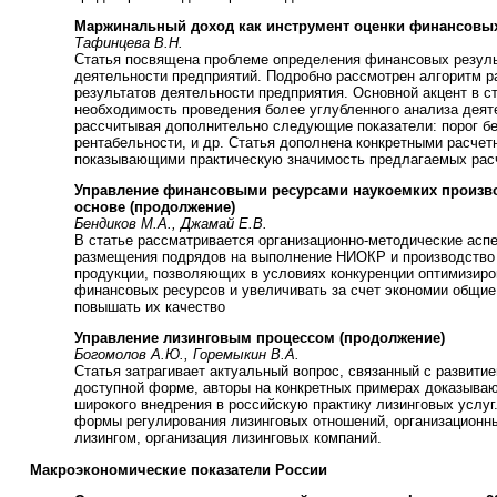
Маржинальный доход как инструмент оценки финансовых
Тафинцева В.Н.
Статья посвящена проблеме определения финансовых резуль
деятельности предприятий. Подробно рассмотрен алгоритм 
результатов деятельности предприятия. Основной акцент в ст
необходимость проведения более углубленного анализа деят
рассчитывая дополнительно следующие показатели: порог бе
рентабельности, и др. Статья дополнена конкретными расче
показывающими практическую значимость предлагаемых рас
Управление финансовыми ресурсами наукоемких произво
основе (продолжение)
Бендиков М.А., Джамай Е.В.
В статье рассматривается организационно-методические аспе
размещения подрядов на выполнение НИОКР и производство
продукции, позволяющих в условиях конкуренции оптимизиро
финансовых ресурсов и увеличивать за счет экономии общие
повышать их качество
Управление лизинговым процессом (продолжение)
Богомолов А.Ю., Горемыкин В.А.
Статья затрагивает актуальный вопрос, связанный с развитие
доступной форме, авторы на конкретных примерах доказыва
широкого внедрения в российскую практику лизинговых услуг
формы регулирования лизинговых отношений, организацион
лизингом, организация лизинговых компаний.
Макроэкономические показатели России