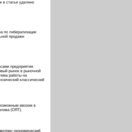
е в статье уделено
ва по либерализации
льной продажи
сами предприятия.
овый рынок в рыночной
тема работы на
ехнический классический
 возможным ввозом в
плива (ОЯТ).
смотрен экономический